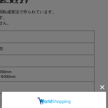
肥に変えます
回転成形法で作られています。
す。
せん。
型
930mm
Φ300mm