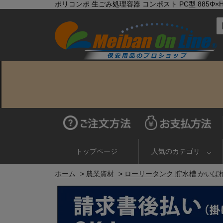
ポリコンポ 生ごみ処理容器 コンポスト PC型 885Φ×H9
トップページ
人気のカテゴリ
ホーム
>
農業資材
>
ローリータンク 貯水槽 かいば