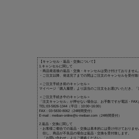
【キャンセル・返品・交換について】
1.キャンセルに関して
・商品発送後の返品・交換・キャンセルは受け付けておりません
・ご注文以降、発送完了までの間はご注文のキャンセルを受付致
＜ご注文手続き前のキャンセル＞
マイページ「購入履歴」より該当のご注文をお選びいただき、「
＜ご注文手続き中のキャンセル＞
「注文キャンセル」が押せない場合は、お手数ですが電話・FAX
TEL:03-5826-1344（平日：10:00~16:00）
FAX：03-5830-8062（24時間受付）
E-mail：meiban-online@s-meiban.com（24時間受付）
2.返品・交換に関して
・お客様ご都合での返品・交換は基本的には受け付けておりませ
但し、商品が不良品の場合は返品・交換を受付致します。
「お問い合わせ」よりご連絡ください。