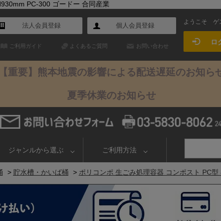
30mm PC-300 ゴードー 合同産業
ようこそ
ゲ
法人会員登録
個人会員登録
ロ
ご利用ガイド
よくあるご質問
お問い合わせ
【重要】熊本地震の影響による配送遅延のお知ら
夏季休業のお知らせ
ジャンルから選ぶ
ご利用方法
桶
>
貯水槽・かいば桶
>
ポリコンポ 生ごみ処理容器 コンポスト PC型 88