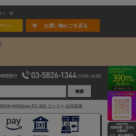
スト
様
お買い物かごを見る
グイン
せ
検索
5Φ×H930mm PC-300 ゴードー 合同産業