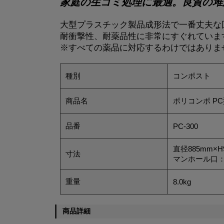
家庭の生ゴミ処理に最適。良質の堆
大型プラスチック製品成形法で一番丈夫な
耐衝撃性、耐薬品性に非常にすぐれていま
※すべての薬品に対応するわけではありま
種別
コンポスト
商品名
ポリコンポ PC
品番
PC-300
直径885mm×H
寸法
マンホール口：
重量
8.0kg
商品詳細