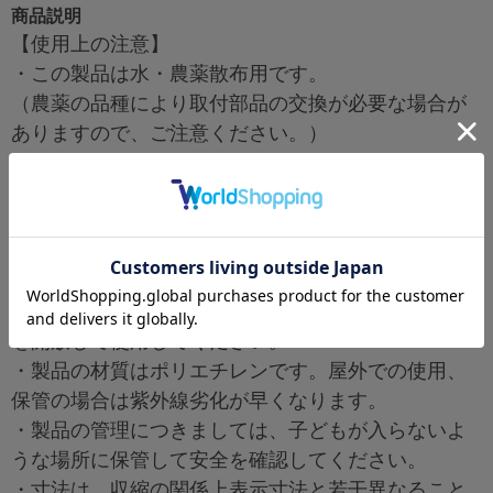
商品説明
【使用上の注意】
・この製品は水・農薬散布用です。
（農薬の品種により取付部品の交換が必要な場合が
ありますので、ご注意ください。）
・灯油、ガソリン、化学薬品、劇薬、危険物質等に
は使用しないでください。
・使用温度は常温又は40°C以下でご使用ください。
・製品の埋設使用や、強い衝撃・落下はさせないで
ください。破損します。
・液の出し入れの際には、通気口・マンホールの蓋
を開放して使用してください。
・製品の材質はポリエチレンです。屋外での使用、
保管の場合は紫外線劣化が早くなります。
・製品の管理につきましては、子どもが入らないよ
うな場所に保管して安全を確認してください。
・寸法は、収縮の関係上表示寸法と若干異なること