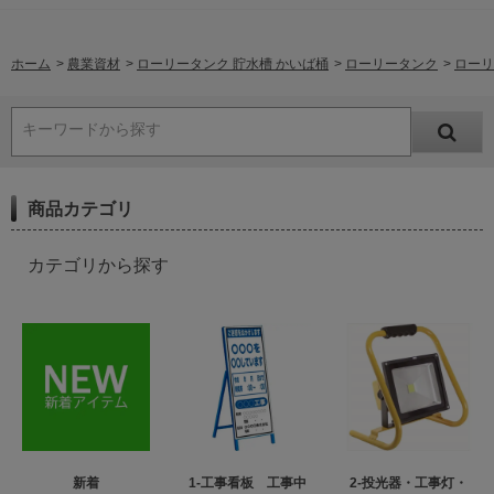
ホーム
>
農業資材
>
ローリータンク 貯水槽 かいば桶
>
ローリータンク
>
ローリ
キーワードから探す
商品カテゴリ
カテゴリから探す
新着
1-工事看板 工事中
2-投光器・工事灯・