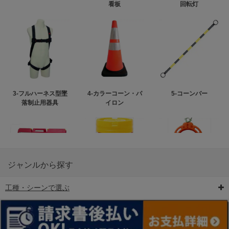
看板
回転灯
3-フルハーネス型墜
4-カラーコーン・パ
5-コーンバー
落制止用器具
イロン
ジャンルから探す
工種・シーンで選ぶ
6-矢印板/LED矢印板
7-クッションドラム
8-バリケード・フェ
ンス