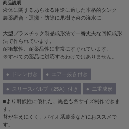
商品説明
液体に関するあらゆる用途に適した本格的タンク
農薬調合・運搬・防除に果樹そ菜の潅水に。
大型プラスチック製品成形法で一番丈夫な回転成形
法で作られています。
耐衝撃性、耐薬品性に非常にすぐれています。
※すべての薬品に対応するわけではありません。
ドレン付き
エアー抜き付き
スリースバルブ（25A）付き
二重成形
■より耐候性に優れた、黒色も各サイズ制作できま
す。
苔が生えにくく、バイオ系農薬などにおススメで
す。