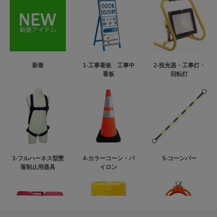
新着
1-工事看板 工事中
2-投光器・工事灯・
看板
回転灯
3-フルハーネス型墜
4-カラーコーン・パ
5-コーンバー
落制止用器具
イロン