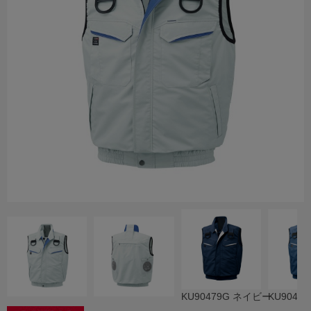
KU90479G ネイビー
KU9047