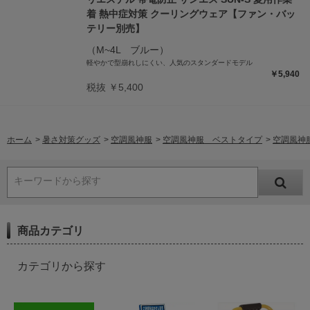
着 熱中症対策 クーリングウェア【ファン・バッ
テリー別売】
（M~4L ブルー）
軽やかで型崩れしにくい、人気のスタンダードモデル
￥5,940
税抜 ￥5,400
ホーム
>
暑さ対策グッズ
>
空調風神服
>
空調風神服 ベストタイプ
>
空調風神服
キーワードから探す
商品カテゴリ
カテゴリから探す