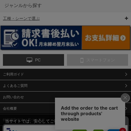
ジャンルから探す
工種・シーンで選ぶ
6-矢印板/LED矢印板
7-クッションドラム
8-バリケード・フェ
ンス
PC
スマートフォン
ご利用ガイド
9-点字マット・タイ
10-樹脂製敷板・養生
11-段差解消マット/
ヤストッパー
用ゴムマット
スロープ
よくあるご質問
お問い合わせ
会社概要
特定商取引法に基づく表示
当サイトでは、安心してご利用いただくため（なりすまし防止
等）、またサイトの利便性向上のため、クッキー(Cookie)を使用