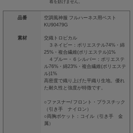
着を妨げません。
品番
空調風神服 フルハーネス用ベスト
KU90479G
素材
交織トロピカル
３ネイビー：ポリエステル74%・綿
25%・複合繊維(ポリエステル)1%
４ブルー・６シルバー：ポリエステ
ル76%・綿23%・複合繊維(ポリエステ
ル)1%
高密度で織り上げた平織り生地。優れ
た耐久性と強度が特徴です。
○ファスナー/ フロント・プラスチック
（引き手 ナイロン）
○両胸ポケット：コイル（引き手 金
属）