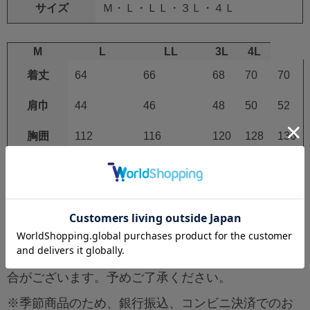
サイズ
Ｍ・Ｌ・ＬＬ・３Ｌ・４Ｌ
M
L
LL
3L
4L
着丈
64
66
68
70
70
肩巾
44
46
48
50
52
胸囲
112
116
120
128
136
商品説明
※ファン・バッテリーは別売りとなっております。
送り先が個人宅の場合、別途送料1,500円（税込）発
生いたします。
最新の在庫反映に努めておりますが、季節商品のた
めご注文タイミングにより欠品、販売終了となる場
合がございます。予めご了承ください。
※季節商品のため、銀行振込、コンビニ決済でのお