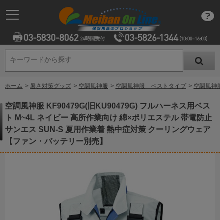
キーワードから探す
キーワードから探す
ホーム
>
暑さ対策グッズ
>
空調風神服
>
空調風神服 ベストタイプ
>
空調風神服
空調風神服 KF90479G(旧KU90479G) フルハーネス用ベス
ト M~4L ネイビー 高所作業向け 綿×ポリエステル 帯電防止
サンエス SUN-S 夏用作業着 熱中症対策 クーリングウェア
【ファン・バッテリー別売】