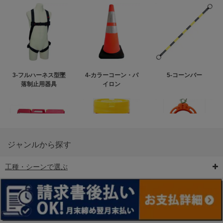
3-フルハーネス型墜
4-カラーコーン・パ
5-コーンバー
落制止用器具
イロン
ジャンルから探す
工種・シーンで選ぶ
6-矢印板/LED矢印板
7-クッションドラム
8-バリケード・フェ
ンス