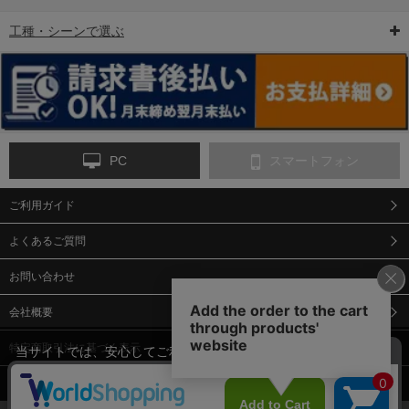
工種・シーンで選ぶ
6-矢印板/LED矢印板
7-クッションドラム
8-バリケード・フェ
ンス
PC
スマートフォン
ご利用ガイド
9-点字マット・タイ
10-樹脂製敷板・養生
11-段差解消マット/
ヤストッパー
用ゴムマット
スロープ
よくあるご質問
お問い合わせ
会社概要
特定商取引法に基づく表示
当サイトでは、安心してご利用いただくため（なりすまし防止
等）、またサイトの利便性向上のため、クッキー(Cookie)を使用
個人情報保護方針
しています。 サイトのクッキー(Cookie)の使用に関しては、「
プ
12-安全ベスト
13-誘導灯・誘導棒・
14-ライフジャケット
合図灯・手旗