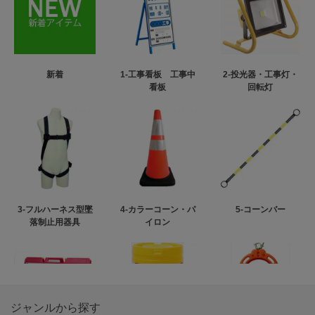
新着
1-工事看板 工事中
2-投光器・工事灯・
看板
回転灯
3-フルハーネス型墜
4-カラーコーン・パ
5-コーンバー
落制止用器具
イロン
ジャンルから探す