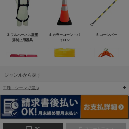
3-フルハーネス型墜
4-カラーコーン・パ
5-コーンバー
落制止用器具
イロン
ジャンルから探す
工種・シーンで選ぶ
6-矢印板/LED矢印板
7-クッションドラム
8-バリケード・フェ
ンス
PC
スマートフォン