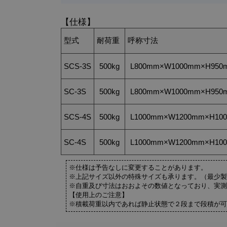
【仕様】
型式
耐荷重
呼称寸法
SCS-3S
500kg
L800mm×W1000mm×H950
SC-3S
500kg
L800mm×W1000mm×H950
SCS-4S
500kg
L1000mm×W1200mm×H10
SC-4S
500kg
L1000mm×W1200mm×H10
※仕様は予告なしに変更することがあります。
※上記サイズ以外の特殊サイズも承ります。（最少製
※自重及び寸法はおおよその数値となっており、実測
【使用上のご注意】
※積載荷重以内であれば静止状態で２段まで段積が可