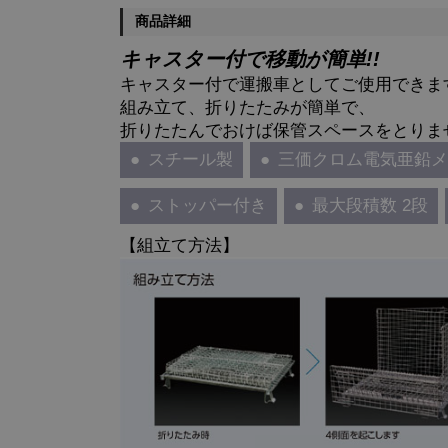
商品詳細
キャスター付で移動が簡単!!
キャスター付で運搬車としてご使用できま
組み立て、折りたたみが簡単で、
折りたたんでおけば保管スペースをとりま
スチール製
三価クロム電気亜鉛
ストッパー付き
最大段積数 2段
【組立て方法】