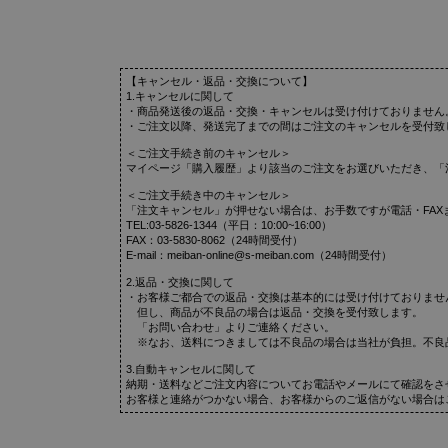
【キャンセル・返品・交換について】
1.キャンセルに関して
・商品発送後の返品・交換・キャンセルは受け付けておりません
・ご注文以降、発送完了までの間はご注文のキャンセルを受付致
＜ご注文手続き前のキャンセル＞
マイページ「購入履歴」より該当のご注文をお選びいただき、「
＜ご注文手続き中のキャンセル＞
「注文キャンセル」が押せない場合は、お手数ですが電話・FAX
TEL:03-5826-1344（平日：10:00~16:00）
FAX：03-5830-8062（24時間受付）
E-mail：meiban-online@s-meiban.com（24時間受付）
2.返品・交換に関して
・お客様ご都合での返品・交換は基本的には受け付けておりませ
但し、商品が不良品の場合は返品・交換を受付致します。
「お問い合わせ」よりご連絡ください。
※なお、送料につきましては不良品の場合は当社が負担。不良
3.自動キャンセルに関して
納期・送料などご注文内容についてお電話やメールにて確認をさ
お客様と連絡がつかない場合、お客様からのご返信がない場合は