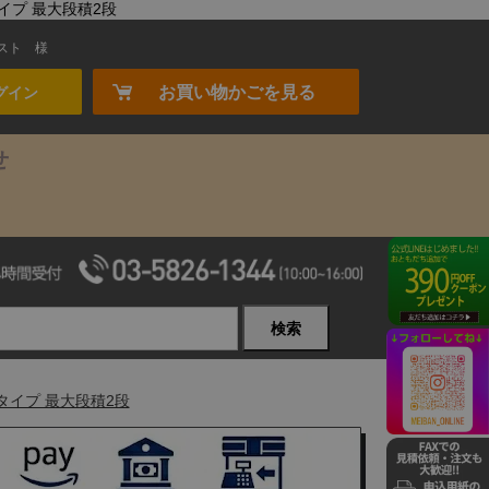
タイプ 最大段積2段
スト
様
お買い物かごを見る
グイン
せ
検索
ルタイプ 最大段積2段