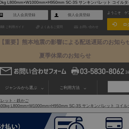
 L800mm×W1000mm×H950mm SC-3S サンキンパレット コイル
ようこそ
ゲ
法人会員登録
個人会員登録
ロ
ご利用ガイド
よくあるご質問
お問い合わせ
【重要】熊本地震の影響による配送遅延のお知ら
夏季休業のお知らせ
ジャンルから選ぶ
ご利用方法
パレット・鉄かご
g L800mm×W1000mm×H950mm SC-3S サンキンパレット コイ