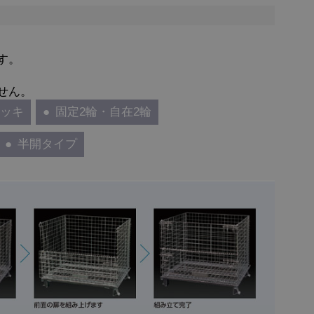
す。
せん。
メッキ
固定2輪・自在2輪
半開タイプ