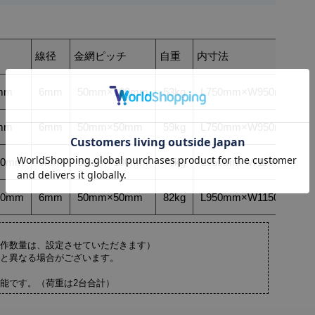
線径
金網ピッチ
自重
内寸法
mm
6mm
50mm×100mm
53kg
L750mm×W950mm×H7
mm
6mm
50mm×50mm
59kg
L750mm×W950mm×H7
00mm
6mm
50mm×100mm
70kg
L950mm×W1150mm×H
00mm
6mm
50mm×50mm
82kg
L950mm×W1150mm×H
作数量は、設定させていただきます）
と異なる場合がございます。
能です。（荷重は2台合計）