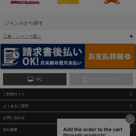
ジャンルから探す
工種・シーンで選ぶ
6-矢印板/LED矢印板
7-クッションドラム
8-バリケード・フェ
ンス
PC
スマートフォン
ご利用ガイド
9-点字マット・タイ
10-樹脂製敷板・養生
11-段差解消マット/
ヤストッパー
用ゴムマット
スロープ
よくあるご質問
お問い合わせ
会社概要