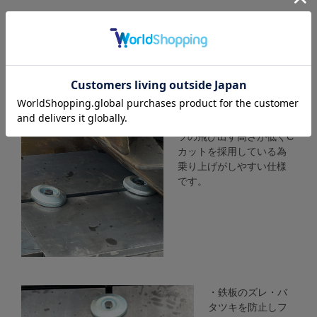
【特長】
・設置した際に上部パー
ツの飛び出す高さが低くC
カットを採用している為
乗り上げがしやすい仕様
です。
・鉄板のズレ・バ
タツキを防止しフ