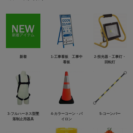
新着
1-工事看板 工事中
2-投光器・工事灯・
看板
回転灯
3-フルハーネス型墜
4-カラーコーン・パ
5-コーンバー
落制止用器具
イロン