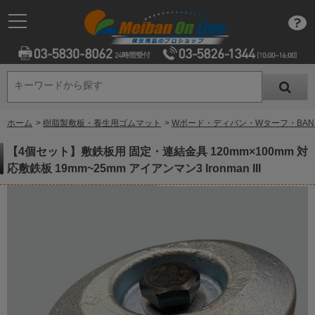
キーワードから探す
キーワードから探す
ホーム
>
樹脂製敷板・養生用ゴムマット
>
Wボード・ディバン・Wターフ・BAN
【4個セット】敷鉄板用 固定・連結金具 120mm×100mm 対
応敷鉄板 19mm~25mm アイアンマン3 Ironman III