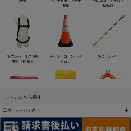
新着
1-工事看板 工事中
2-投光器・工事灯・
看板
回転灯
3-フルハーネス型墜
4-カラーコーン・パ
5-コーンバー
落制止用器具
イロン
ジャンルから探す
工種・シーンで選ぶ
6-矢印板/LED矢印板
7-クッションドラム
8-バリケード・フェ
ンス