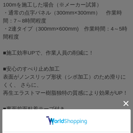
100mを施工した場合（※メーカー試算）
・通常の点字パネル（300mm×300mm） 作業時
間：7～8時間程度
・2連タイプ（300mm×600mm) 作業時間：4～5時
間程度
■施工効率UPで、作業人員の削減に！
■安心のすべり止め加工
表面がノンスリップ形状（シボ加工）のため滑りに
くく、 さらに、
再生エラストマー樹脂独特の質感により効果がUP！
■裏面前面粘着テープ付き
裏面の離型紙を剥がして貼り付け