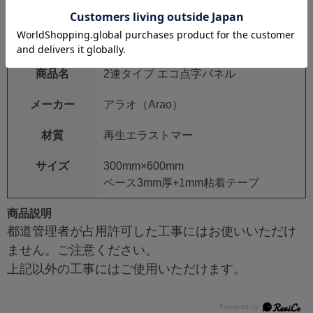
【仕様】
種別
点字ブロック 2連タイプ ライン（誘
導）/ポイント（警告）
商品名
2連タイプ エコ点字パネル
メーカー
アラオ（Arao）
材質
再生エラストマー
サイズ
300mm×600mm
ベース3mm厚+1mm粘着テープ
商品説明
都道管理者が占用許可した工事にはお使いいただけ
ません。ご注意ください。
上記以外の工事にはご使用いただけます。