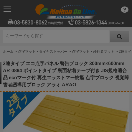
キーワードから探す
キーワードから探す
ホーム
>
点字マット・タイヤストッパー
>
点字マット・歩行者マット
>
2連タイ
2連タイプ エコ点字パネル 警告ブロック 300mm×600mm
AR-0894 ポイントタイプ 裏面粘着テープ付き JIS規格適合
品 ecoマーク付 再生エラストマー樹脂 点字ブロック 視覚障
害者誘導用ブロック アラオ ARAO