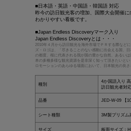
■日本語・英語・中国語・韓国語 対応
昨今の訪日観光客の増加、国際大会開催に
わかりやすい看板です。
■Japan Endless Discoveryマーク入り
Japan Endless Discoveryとは・・・
2010年４月から訪日観光を海外市場でＰＲする際などに使用してい
ズ・ロゴは、「尽きることのない感動に出会える国、日
の都度、桜に代表される我が国の豊かな自然、あるいは
本の多種多様な観光資源を是非深く知って頂きたいとい
ロモーションのあらゆる場面において、日本観光の良さ
4か国語入り 
種別
訪日観光者対応看板 
品番
JED-W-09 
シート種類
3M製プリズム
サイズ
板面サイズ：H1