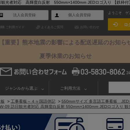
光者対応 高輝度白反射 550mm×1400mm JEDロゴ入り 【鉄枠付
ようこそ
ゲ
法人会員登録
個人会員登録
ロ
ご利用ガイド
よくあるご質問
お問い合わせ
【重要】熊本地震の影響による配送遅延のお知ら
夏季休業のお知らせ
ジャンルから選ぶ
ご利用方法
看板
>
工事看板～４ヶ国語併記
>
550mmサイズ 多言語工事看板 JE
W-09 訪日観光者対応 高輝度白反射 550mm×1400mm JEDロゴ入り 