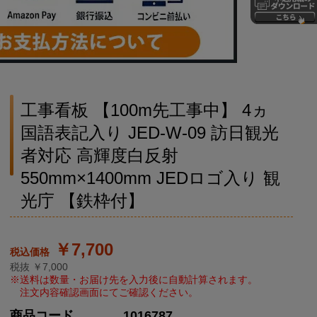
工事看板 【100m先工事中】 4ヵ
国語表記入り JED-W-09 訪日観光
者対応 高輝度白反射
550mm×1400mm JEDロゴ入り 観
光庁 【鉄枠付】
￥7,700
税抜 ￥7,000
商品コード
1016787