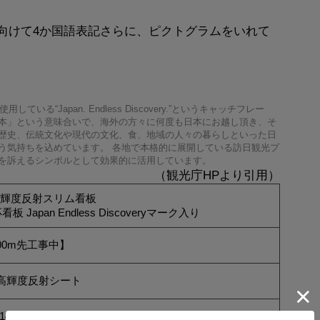
向けて4か国語表記さらに、ピクトグラムをいれて
る“Japan. Endless Discovery.”というキャッチフレー
本」という意味合いで、海外の方々に何度も日本にお越し頂き、そ
歴史、伝統文化や現代の文化、食、地域の人々の暮らしといった日
う気持ちを込めています。 各地で本格的に展開している訪日観光プ
を訴えるシンボルとして効果的に活用しています。
（観光庁HPより引用）
高輝度反射スリム看板
Japan Endless Discoveryマーク入り
【100m先工事中】
高輝度反射シート
400×W550mm