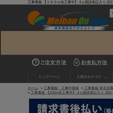
工事看板 【１００ｍ先工事中】 4ヵ国語表記入り 訪日観
トップページ
人気のカテゴリ
ホーム
>
工事看板 工事中看板
>
工事看板 多言語
>
工事看板 【100m先工事中】 4ヵ国語表記入り JED-