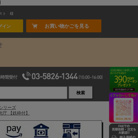
】
スト
様
お買い物かごを見る
グイン
せ
検索
Dシリーズ
観光庁 【鉄枠付】