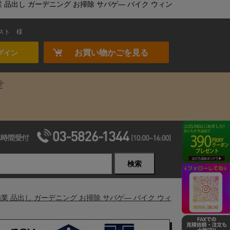
業 品出し ガーデニング お掃除 サバゲ― バイク ウィン
スト
様
お買い物かごを見る
グイン
せ
検索
備業 品出し ガーデニング お掃除 サバゲ― バイク ウィ