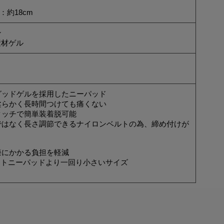
：約18cm
ン
素材ゲル
グッドゲルを採用したニーパッド
柔らかく長時間つけても痛くない
タッチで簡単装着脱可能
ではなく長さ調節できるナイロンベルトの為、締め付けが
膝にかかる負担を軽減
0ソフトニーパッドより一回り小さいサイズ