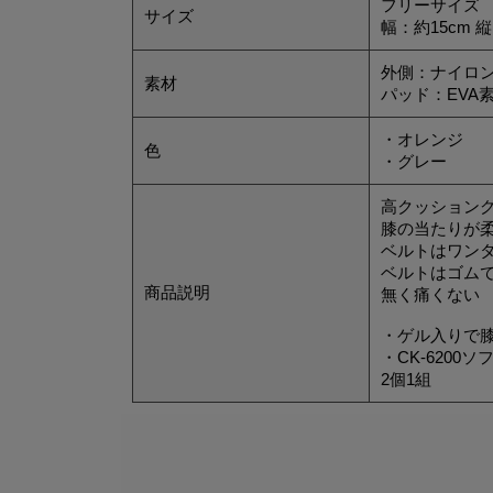
フリーサイズ
サイズ
幅：約15cm 縦
外側：ナイロ
素材
パッド：EVA
・オレンジ
色
・グレー
高クッション
膝の当たりが
ベルトはワン
ベルトはゴム
商品説明
無く痛くない
・ゲル入りで
・CK-620
2個1組