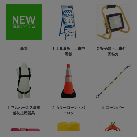
新着
1-工事看板 工事中
2-投光器・工事灯・
看板
回転灯
3-フルハーネス型墜
4-カラーコーン・パ
5-コーンバー
落制止用器具
イロン