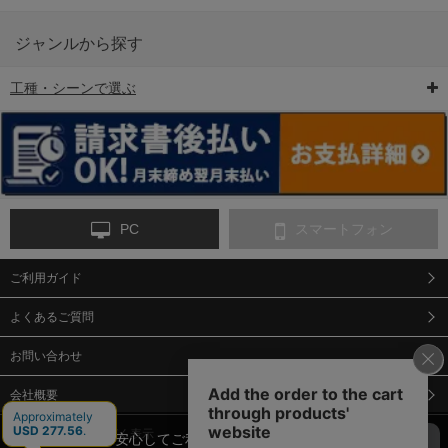
ジャンルから探す
工種・シーンで選ぶ
6-矢印板/LED矢印板
7-クッションドラム
8-バリケード・フェ
ンス
PC
スマートフォン
ご利用ガイド
9-点字マット・タイ
10-樹脂製敷板・養生
11-段差解消マット/
ヤストッパー
用ゴムマット
スロープ
よくあるご質問
お問い合わせ
会社概要
特定商取引法に基づく表示
当サイトでは、安心してご利用いただくため（なりすまし防止