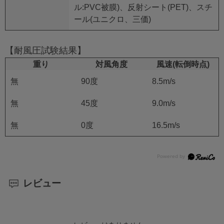
ル:PVC被膜)、反射シート(PET)、スチ
ール(ユニクロ、三価)
【耐風圧試験結果】
重り
対風角度
風速(転倒時点)
無
90度
8.5m/s
無
45度
9.0m/s
無
0度
16.5m/s
レビュー