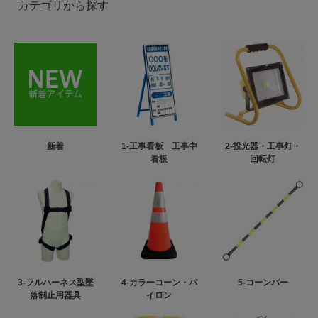
カテゴリから探す
新着
1-工事看板 工事中
2-投光器・工事灯・
看板
回転灯
3-フルハーネス型墜
4-カラーコーン・パ
5-コーンバー
落制止用器具
イロン