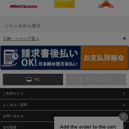
ジャンルから探す
工種・シーンで選ぶ
6-矢印板/LED矢印板
7-クッションドラム
8-バリケード・フェ
ンス
PC
スマートフォン
ご利用ガイド
9-点字マット・タイ
10-樹脂製敷板・養生
11-段差解消マット/
ヤストッパー
用ゴムマット
スロープ
よくあるご質問
お問い合わせ
会社概要