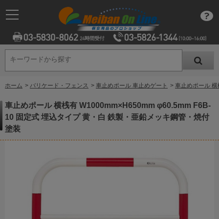
キーワードから探す
キーワードから探す
ホーム
>
バリケード・フェンス
>
車止めポール 車止めゲート
>
車止めポール 横桟
車止めポール 横桟有 W1000mm×H650mm φ60.5mm F6B-
10 固定式 埋込タイプ 黄・白 鉄製・亜鉛メッキ鋼管・焼付
塗装