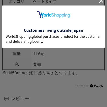
カテゴリ
ゲートタイプ
材質
鉄製・亜鉛メッキ・焼付塗装
仕様
横桟有り
サイズ
φ60.5mm×t2.8mm×H650mm×W1000mm
施工タイプ
固定式
重量
11.6kg
色
黄/白
※H650mmは施工後の高さとなります。
レビュー