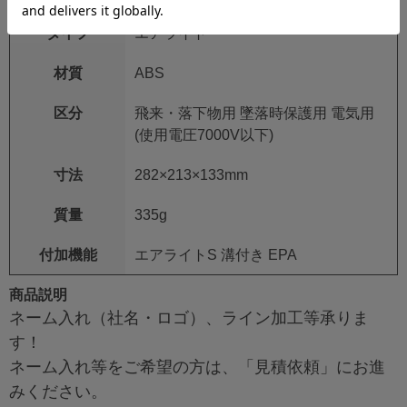
タイプ
エアライト
材質
ABS
区分
飛来・落下物用 墜落時保護用 電気用
(使用電圧7000V以下)
寸法
282×213×133mm
質量
335g
付加機能
エアライトS 溝付き EPA
商品説明
ネーム入れ（社名・ロゴ）、ライン加工等承りま
す！
ネーム入れ等をご希望の方は、「見積依頼」にお進
みください。