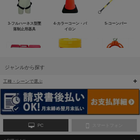
3-フルハーネス型墜
4-カラーコーン・パ
5-コーンバー
落制止用器具
イロン
ジャンルから探す
工種・シーンで選ぶ
6-矢印板/LED矢印板
7-クッションドラム
8-バリケード・フェ
ンス
PC
スマートフォン