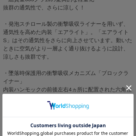
抜群の通気性で、さらに涼しく！
・発泡スチロール製の衝撃吸収ライナーを用いず、
通気性を高めた内装「エアライト」。「エアライト
S」はその通気性をさらに向上させています。動いた
ときに空気がより一層よく通り抜けるように設計、
涼しさも抜群です。
・墜落時保護用の衝撃吸収メカニズム「ブロックラ
イナー」
内装ハンモックの前後左右4ヵ所に配置された六角柱
がつぶれることで、墜落・転倒時に衝撃吸収性能を
発揮します。
【仕様】
品番
ST#0123-JZ