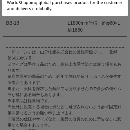
BB-13
L1300mm仕様 約φ60×L
約1160
BB-18
L1800mm仕様 約φ60×L
約1660
「和コーン」は、山分物産株式会社の登録商標です。（登録
第6028857号）
※サイズは手作り品のため、製造上表示寸法とは違う場合もあ
ります。
※自然素材の商品のため、経年で割れや反り・ねじれが発生す
る場合もあります。
※また、美観を探求した商品ではありませんので多少の傷やム
ラが稀にある場合もあります。
※本製品は軽量物です。
※屋外に設置する場合は風などに飛ばされないよう必ず固定対
策を講じるようお願い申し上げます。
※製品の仕様やサイズなど、製品の改良のために予告なしに変
更する場合もあります。