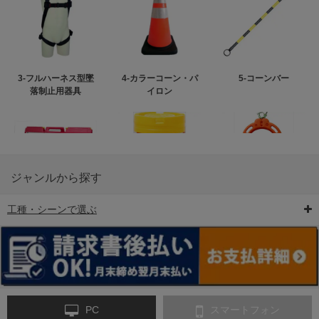
3-フルハーネス型墜
4-カラーコーン・パ
5-コーンバー
落制止用器具
イロン
ジャンルから探す
工種・シーンで選ぶ
6-矢印板/LED矢印板
7-クッションドラム
8-バリケード・フェ
ンス
PC
スマートフォン