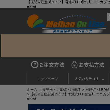
【夜間自動点滅タイプ】電池式LED警告灯 ニコカプセル 夜
nikkei
トップページ
人気のカテゴリ
ホーム
>
投光器・工事灯・回転灯
>
回転灯・LED標
>
【夜間自動点滅タイプ】電池式LED警告灯 ニコカプセル 
nikkei