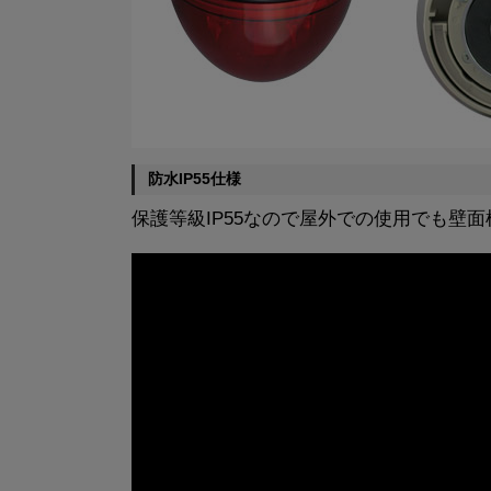
防水IP55仕様
保護等級IP55なので屋外での使用でも壁