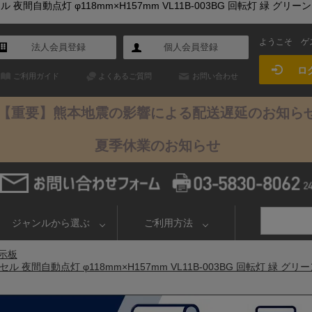
間自動点灯 φ118mm×H157mm VL11B-003BG 回転灯 緑 グリ
ようこそ
ゲ
法人会員登録
個人会員登録
ロ
ご利用ガイド
よくあるご質問
お問い合わせ
【重要】熊本地震の影響による配送遅延のお知ら
夏季休業のお知らせ
ジャンルから選ぶ
ご利用方法
示板
夜間自動点灯 φ118mm×H157mm VL11B-003BG 回転灯 緑 グ