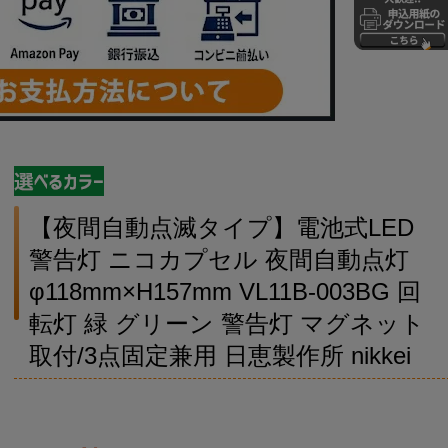
【夜間自動点滅タイプ】電池式LED
警告灯 ニコカプセル 夜間自動点灯
φ118mm×H157mm VL11B-003BG 回
転灯 緑 グリーン 警告灯 マグネット
取付/3点固定兼用 日恵製作所 nikkei