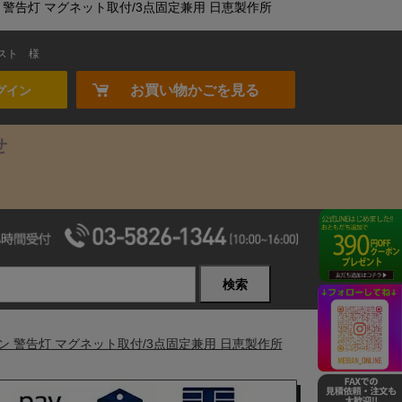
ーン 警告灯 マグネット取付/3点固定兼用 日恵製作所
スト
様
お買い物かごを見る
グイン
せ
検索
リーン 警告灯 マグネット取付/3点固定兼用 日恵製作所