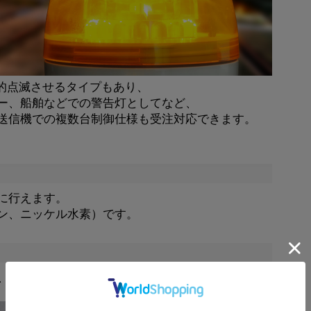
的点滅させるタイプもあり、
ー、船舶などでの警告灯としてなど、
送信機での複数台制御仕様も受注対応できます。
に行えます。
ン、ニッケル水素）です。
は、正面の煌めきと上部面にも光を透過させる光学的