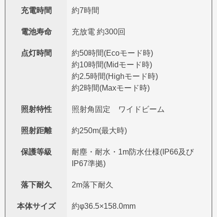
充電時間
約7時間
電池寿命
充放電 約300回
点灯時間
約50時間(Ecoモード時)
約10時間(Midモード時)
約2.5時間(Highモード時)
約2時間(Maxモード時)
照射特性
照射角固定 ワイドビーム
照射距離
約250m(最大時)
保護等級
耐塵・耐水・1m防水仕様(IP66及び
IP67準拠)
落下耐久
2m落下耐久
本体サイズ
約φ36.5×158.0mm