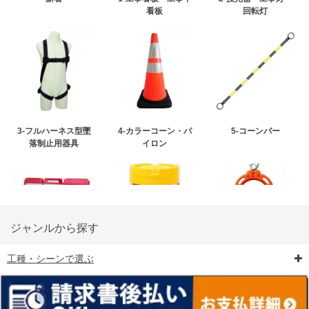
看板
回転灯
3-フルハーネス型墜
4-カラーコーン・パ
5-コーンバー
落制止用器具
イロン
ジャンルから探す
工種・シーンで選ぶ
6-矢印板/LED矢印板
7-クッションドラム
8-バリケード・フェ
ンス