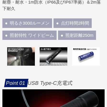
耐塵・耐水・1m防水（IP66及びIP67準拠）＆2m落
下耐久
明るさ3000ルーメン
点灯時間2時間
照射特性 ワイドビーム
照射距離250m
USB Type-C充電式