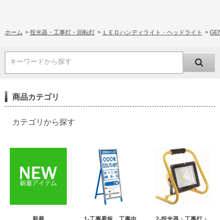
ホーム
>
投光器・工事灯・回転灯
>
ＬＥＤハンディライト・ヘッドライト
>
GE
キーワードから探す
商品カテゴリ
カテゴリから探す
新着
1-工事看板 工事中
2-投光器・工事灯・