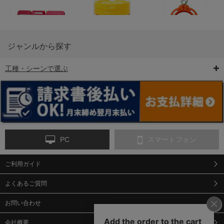
ジャンルから探す
工種・シーンで選ぶ
6-矢印板/LED矢印板
7-クッションドラム
8-バリケード・フェ
ンス
PC
スマートフォン
ご利用ガイド
9-点字マット・タイ
10-樹脂製敷板・養生
11-段差解消マット/
ヤストッパー
用ゴムマット
スロープ
よくあるご質問
お問い合わせ
会社概要