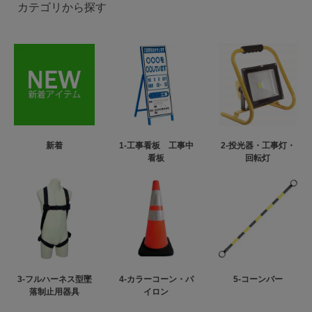
カテゴリから探す
新着
1-工事看板 工事中
2-投光器・工事灯・
看板
回転灯
3-フルハーネス型墜
4-カラーコーン・パ
5-コーンバー
落制止用器具
イロン