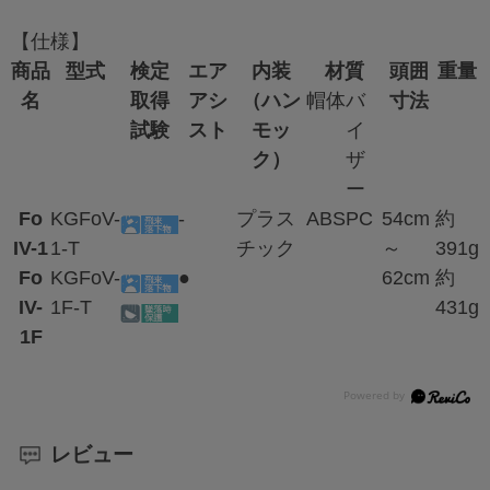
【仕様】
商品
型式
検定
エア
内装
材質
頭囲
重量
名
取得
アシ
（ハン
帽体
バ
寸法
試験
スト
モッ
イ
ク）
ザ
ー
Fo
KGFoV-
-
プラス
ABS
PC
54cm
約
IV-1
1-T
チック
～
391g
Fo
KGFoV-
●
62cm
約
IV-
1F-T
431g
1F
レビュー