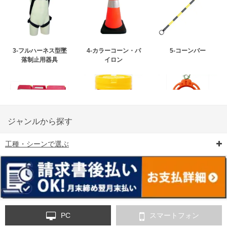
3-フルハーネス型墜
4-カラーコーン・パ
5-コーンバー
落制止用器具
イロン
ジャンルから探す
工種・シーンで選ぶ
6-矢印板/LED矢印板
7-クッションドラム
8-バリケード・フェ
ンス
PC
スマートフォン