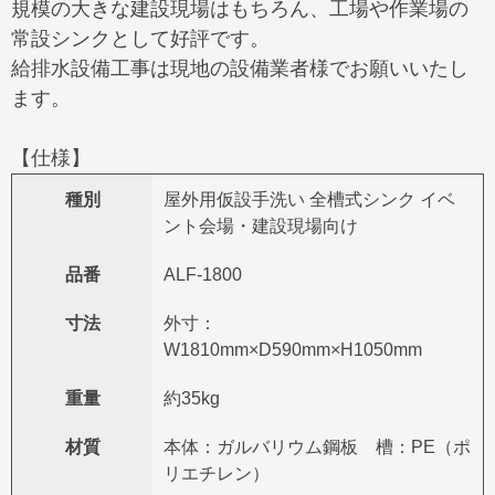
規模の大きな建設現場はもちろん、工場や作業場の
常設シンクとして好評です。
給排水設備工事は現地の設備業者様でお願いいたし
ます。
【仕様】
種別
屋外用仮設手洗い 全槽式シンク イベ
ント会場・建設現場向け
品番
ALF-1800
寸法
外寸：
W1810mm×D590mm×H1050mm
重量
約35kg
材質
本体：ガルバリウム鋼板 槽：PE（ポ
リエチレン）