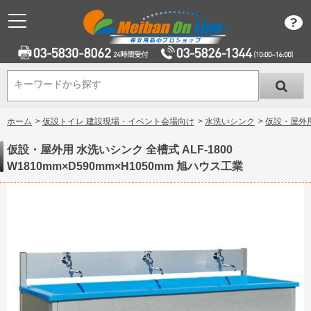
キーワードから探す
キーワードから探す
ホーム
>
仮設トイレ 建設現場・イベント会場向け
>
水洗いシンク
>
仮設・屋外用 
仮設・屋外用 水洗いシンク 全槽式 ALF-1800
W1810mm×D590mm×H1050mm 旭ハウス工業