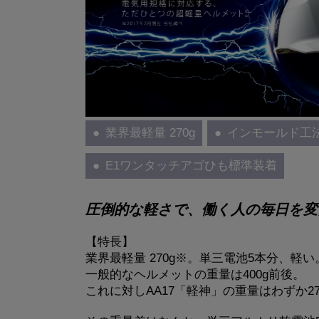
業界最軽量 270g
インモールド工法
E1ワンタッチアゴひも標準装着
圧倒的な軽さで、働く人の毎日を変
【特長】
業界最軽量 270g※。単三電池5本分、軽い
一般的なヘルメットの重量は400g前後。
これに対しAA17「軽神」の重量はわずか27