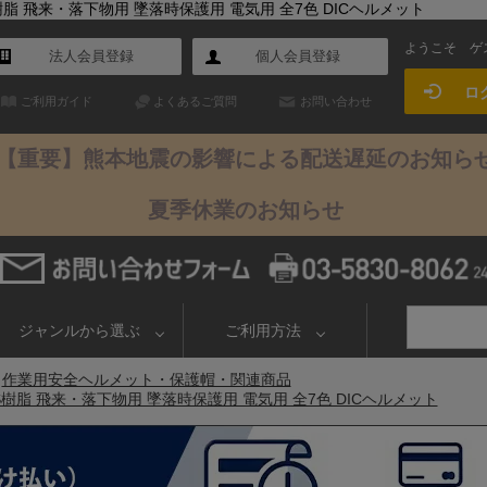
ABS樹脂 飛来・落下物用 墜落時保護用 電気用 全7色 DICヘルメット
ようこそ
ゲ
法人会員登録
個人会員登録
ロ
ご利用ガイド
よくあるご質問
お問い合わせ
【重要】熊本地震の影響による配送遅延のお知ら
夏季休業のお知らせ
ジャンルから選ぶ
ご利用方法
>
作業用安全ヘルメット・保護帽・関連商品
 ABS樹脂 飛来・落下物用 墜落時保護用 電気用 全7色 DICヘルメット