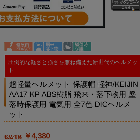
圧倒的な軽さと強さを兼ね備えた新世代のヘルメッ
ト
超軽量ヘルメット 保護帽 軽神/KEIJIN
AA17-KP ABS樹脂 飛来・落下物用 墜
落時保護用 電気用 全7色 DICヘルメ
ット
￥4,380