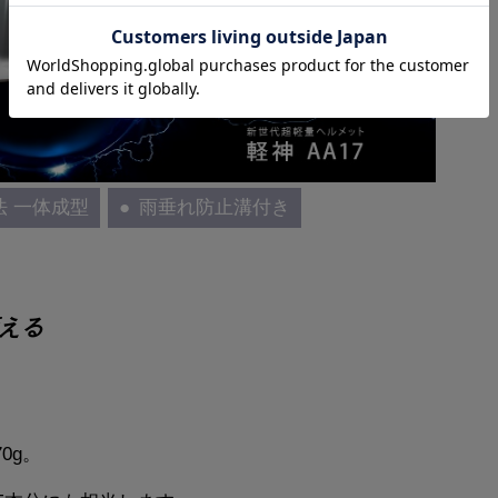
 一体成型
雨垂れ防止溝付き
える
。
0g。