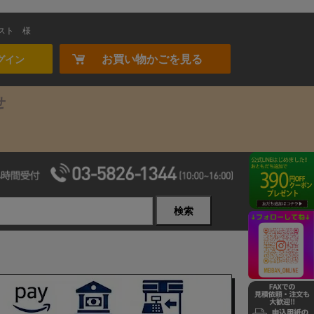
スト
様
お買い物かごを見る
グイン
せ
検索