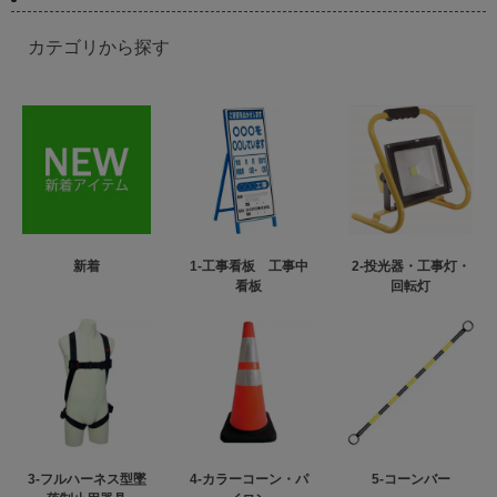
カテゴリから探す
新着
1-工事看板 工事中
2-投光器・工事灯・
看板
回転灯
3-フルハーネス型墜
4-カラーコーン・パ
5-コーンバー