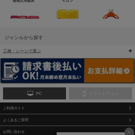
落制止用器具
イロン
ジャンルから探す
工種・シーンで選ぶ
6-矢印板/LED矢印板
7-クッションドラム
8-バリケード・フェ
ンス
PC
スマートフォン
ご利用ガイド
9-点字マット・タイ
10-樹脂製敷板・養生
11-段差解消マット/
ヤストッパー
用ゴムマット
スロープ
よくあるご質問
お問い合わせ