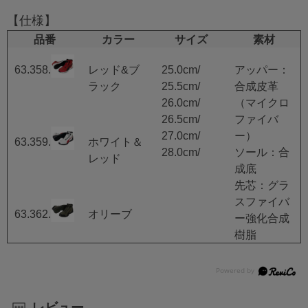
【仕様】
品番
カラー
サイズ
素材
63.358.0
レッド&ブ
25.0cm/
アッパー：
ラック
25.5cm/
合成皮革
26.0cm/
（マイクロ
26.5cm/
ファイバ
27.0cm/
ー）
63.359.0
ホワイト＆
28.0cm/
ソール：合
レッド
成底
先芯：グラ
スファイバ
63.362.0
オリーブ
ー強化合成
樹脂
レビュー