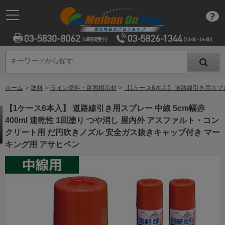
キーワードから探す
キーワードから探す
ホーム
>
塗料
>
ライン塗料・路面標示材
>
【1ケース6本入】 道路線引き用スプレ
【1ケース6本入】 道路線引き用スプレー 中線 5cm幅赤
400ml 速乾性 1回塗り つや消し 屋内外 アスファルト・コン
クリート用 だ円吹きノズル 安全ガス抜きキャップ付き マー
キング用 アサヒペン