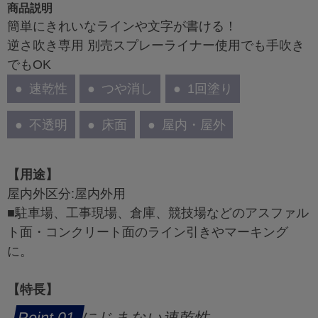
商品説明
簡単にきれいなラインや文字が書ける！
逆さ吹き専用 別売スプレーライナー使用でも手吹き
でもOK
速乾性
つや消し
1回塗り
不透明
床面
屋内・屋外
【用途】
屋内外区分:屋内外用
■駐車場、工事現場、倉庫、競技場などのアスファル
ト面・コンクリート面のライン引きやマーキング
に。
【特長】
にじまない速乾性