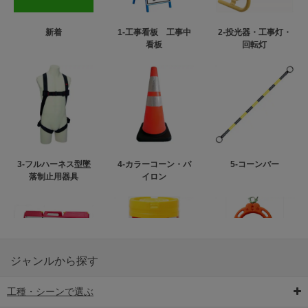
新着
1-工事看板 工事中
2-投光器・工事灯・
看板
回転灯
3-フルハーネス型墜
4-カラーコーン・パ
5-コーンバー
落制止用器具
イロン
ジャンルから探す
工種・シーンで選ぶ
6-矢印板/LED矢印板
7-クッションドラム
8-バリケード・フェ