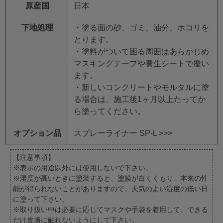
原産国
日本
下地処理
・塗る面の砂、ゴミ、油分、ホコリを
とります。
・塗料がついて困る周囲はあらかじめ
マスキングテープや養生シートで覆い
ます。
・新しいコンクリートやモルタルに塗
る場合は、施工後1ヶ月以上たってか
ら塗ってください。
オプション品
スプレーライナー SP-L >>>
【注意事項】
※表示の用途以外には使用しないで下さい。
※湿度が高いときに塗装すると、塗膜が白くくもり、本来の性
能が得られないことがありますので、天気のよい湿度の低い日
に塗って下さい。
※取り扱い中は必要に応じてマスクや手袋を着用して、できる
だけ皮膚に触れないようにして下さい。