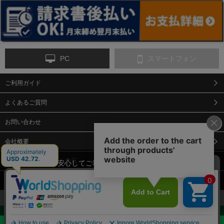
ンス
PC
スマートフォン
ご利用ガイド
9-点字マット・タイ
10-樹脂製敷板・養生
11-段差解消マット/
ヤストッパー
用ゴムマット
スロープ
よくあるご質問
お問い合わせ
会社概要
特定商取引法に基づく表示
当サイトでは、安心してご利用いただくため（なりすまし防止
等）、またサイトの利便性向上のため、クッキー(Cookie)を使用
個人情報保護方針
しています。 サイトのクッキー(Cookie)の使用に関しては、「
プ
12-安全ベスト
13-誘導灯・誘導棒・
14-ライフジャケット
合図灯・手旗
ライバシーポリシー
」をお読みください。
承諾する
お見積・ご購入へ