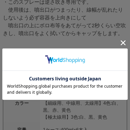
・このスプレーは逆さ吹き専用です。
使用後は、噴出口がつまったり、線幅が乱れたり
しないよう必ず容器を上向きにして
噴出口の上にボロ布等をあてがって2秒くらい空吹
きし、噴出口をよく拭いてからキャップをします。
【仕様】
種類
アクリル樹脂塗料
用途
アスファルト面・コンクリート面のラ
イン引きやマーキング
カラー
【細線用、中線用、太線用】4色:白、
黒、赤、黄色
【極太線用】3色:白、黒、黄色
容量
1ケース:400ml×6本入