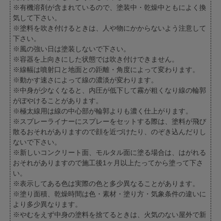
※有機溶剤が含まれているので、塗装中・乾燥中ともによく換
気して下さい。
※塗料を吹き付けるときは、人や物にかからないよう注意して
下さい。
※風の強い日は塗装しないで下さい。
※容器を上向きにした状態では吹き付けできません。
※線幅は噴射口と地面との距離・角度によって変わります。
※動かす速さによって線の濃淡が変わります。
※中身が少なくなると、内圧が低下して霧が粗くなり線の輪郭
がぼやけることがあります。
※極太線用は線の中心部が輪郭よりも濃く仕上がります。
※スプレーライナーにスプレーをセットする際は、塗料が飛び
散るおそれがありますので顔を近づけたり、のぞき込んだりし
ないで下さい。
※新しいコンクリート面、モルタル面に塗る場合は、はがれる
おそれがありますので施工後1ヶ月以上たってから塗って下さ
い。
※表示してある色は実際の色と多少異なることがあります。
※塗り面積、乾燥時間は色・素材・塗り方・気象条件の違いに
より多少異なります。
※やむをえず中身の塗料を捨てるときは、火気のない屋外で新