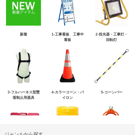
新着
1-工事看板 工事中
2-投光器・工事灯・
看板
回転灯
3-フルハーネス型墜
4-カラーコーン・パ
5-コーンバー
落制止用器具
イロン
ジャンルから探す