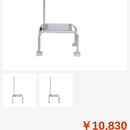
￥10,830