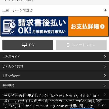
工種・シーンで選ぶ
6-矢印板/LED矢印板
7-クッションドラム
8-バリケード・フェ
ンス
PC
スマートフォン
ご利用ガイド
9-点字マット・タイ
10-樹脂製敷板・養生
11-段差解消マット/
ヤストッパー
用ゴムマット
スロープ
よくあるご質問
お問い合わせ
会社概要
特定商取引法に基づく表示
当サイトでは、安心してご利用いただくため（なりすまし防止
等）、またサイトの利便性向上のため、クッキー(Cookie)を使用
個人情報保護方針
しています。 サイトのクッキー(Cookie)の使用に関しては、「
プ
12-安全ベスト
13-誘導灯・誘導棒・
14-ライフジャケット