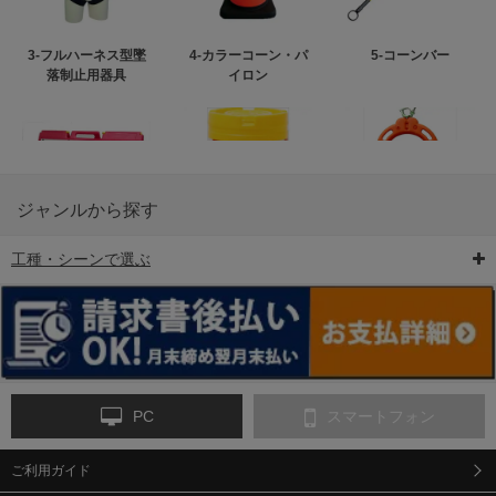
3-フルハーネス型墜
4-カラーコーン・パ
5-コーンバー
落制止用器具
イロン
ジャンルから探す
工種・シーンで選ぶ
6-矢印板/LED矢印板
7-クッションドラム
8-バリケード・フェ
ンス
PC
スマートフォン
ご利用ガイド
9-点字マット・タイ
10-樹脂製敷板・養生
11-段差解消マット/