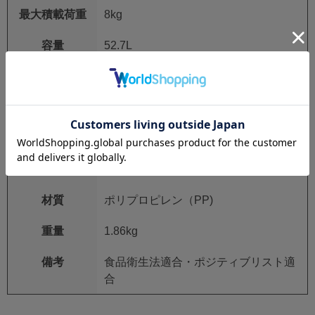
最大積載荷重
8kg
容量
52.7L
色
透明ブラック
外形寸法
W530mm×D366×H325mm
有効内寸
W493mm×D355×H311mm
折りたたみ高さ
60mm
材質
ポリプロピレン（PP)
重量
1.86kg
備考
食品衛生法適合・ポジティブリスト適
合