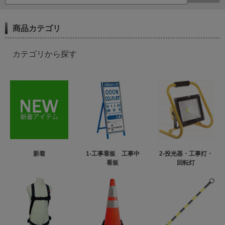
商品カテゴリ
カテゴリから探す
新着
1-工事看板 工事中
2-投光器・工事灯・
看板
回転灯