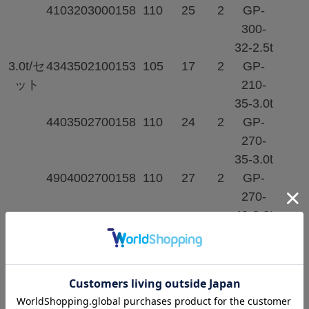
410
320
3000
158
110
25
2
GP-
300-
32-2.5t
3.0t/セ
434
350
2100
153
105
17
2
GP-
ット
210-
35-3.0t
440
350
2700
158
110
24
2
GP-
270-
35-3.0t
490
400
2700
158
110
27
2
GP-
270-
40-3.0t
424
330
3000
172
115
25
2
GP-
300-
33-3.0t
444
350
3000
172
115
29
2
GP-
300-