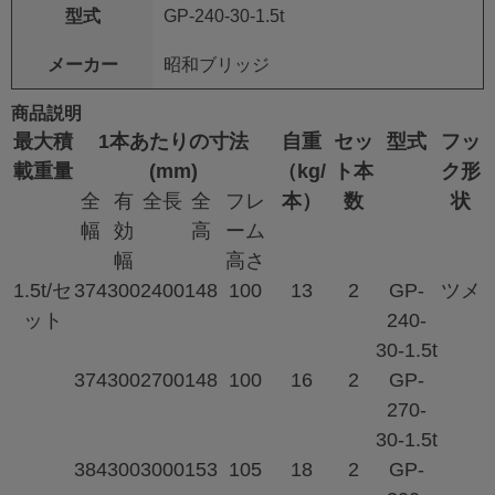
型式
GP-240-30-1.5t
メーカー
昭和ブリッジ
商品説明
最大積
1本あたりの寸法
自重
セッ
型式
フッ
載重量
(mm)
（kg/
ト本
ク形
全
有
全長
全
フレ
本）
数
状
幅
効
高
ーム
幅
高さ
1.5t/セ
374
300
2400
148
100
13
2
GP-
ツメ
ット
240-
30-1.5t
374
300
2700
148
100
16
2
GP-
270-
30-1.5t
384
300
3000
153
105
18
2
GP-