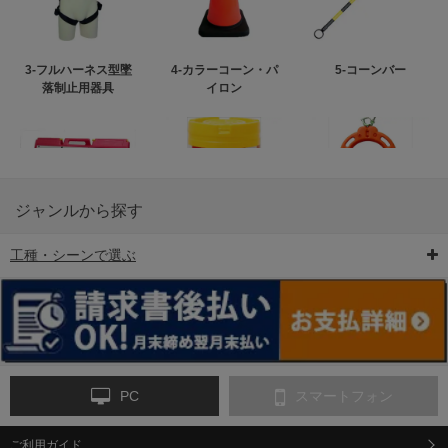
3-フルハーネス型墜
4-カラーコーン・パ
5-コーンバー
落制止用器具
イロン
ジャンルから探す
工種・シーンで選ぶ
6-矢印板/LED矢印板
7-クッションドラム
8-バリケード・フェ
ンス
PC
スマートフォン
ご利用ガイド