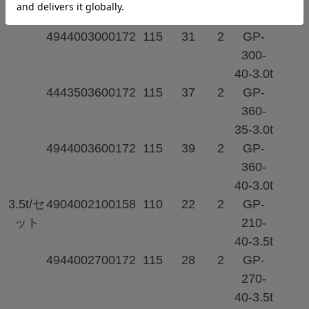
35-3.0t
494
400
3000
172
115
31
2
GP-
300-
40-3.0t
444
350
3600
172
115
37
2
GP-
360-
35-3.0t
494
400
3600
172
115
39
2
GP-
360-
40-3.0t
3.5t/セ
490
400
2100
158
110
22
2
GP-
ット
210-
40-3.5t
494
400
2700
172
115
28
2
GP-
270-
40-3.5t