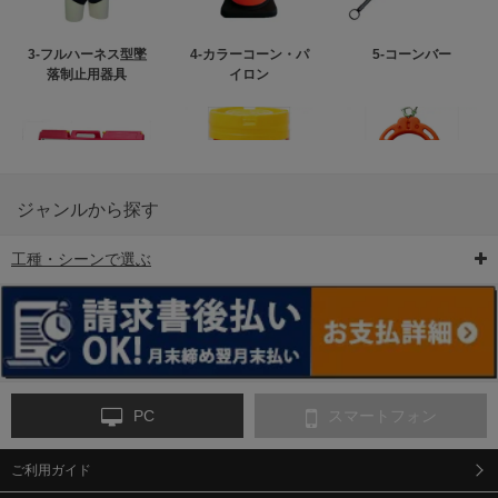
3-フルハーネス型墜
4-カラーコーン・パ
5-コーンバー
落制止用器具
イロン
ジャンルから探す
工種・シーンで選ぶ
6-矢印板/LED矢印板
7-クッションドラム
8-バリケード・フェ
ンス
PC
スマートフォン
ご利用ガイド
9-点字マット・タイ
10-樹脂製敷板・養生
11-段差解消マット/