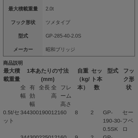
最大積載重量
2.0t
フック形状
ツメタイプ
型式
GP-285-40-2.0S
メーカー
昭和ブリッジ
商品説明
最大積
1本あたりの寸法
自重
セッ
型式
フッ
載重量
(mm)
（kg/
ト本
ク形
全
有
全長
全
フレ
本）
数
状
幅
効
高
ーム
幅
高さ
0.5t/セ
344
300
1900
121
60
8
2
GP-
セー
ット
190-30-
フベ
0.5SK
ロ
344
300
2250
121
60
9
2
GP-