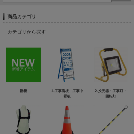
商品カテゴリ
カテゴリから探す
新着
1-工事看板 工事中
2-投光器・工事灯・
看板
回転灯