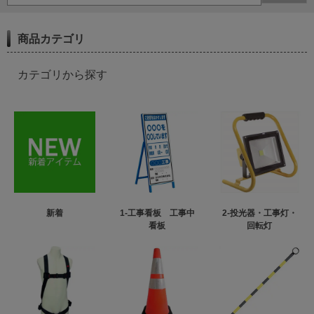
商品カテゴリ
カテゴリから探す
新着
1-工事看板 工事中
2-投光器・工事灯・
看板
回転灯