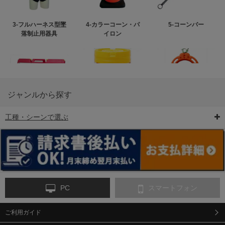
3-フルハーネス型墜
4-カラーコーン・パ
5-コーンバー
落制止用器具
イロン
ジャンルから探す
工種・シーンで選ぶ
6-矢印板/LED矢印板
7-クッションドラム
8-バリケード・フェ
ンス
PC
スマートフォン
ご利用ガイド
9-点字マット・タイ
10-樹脂製敷板・養生
11-段差解消マット/