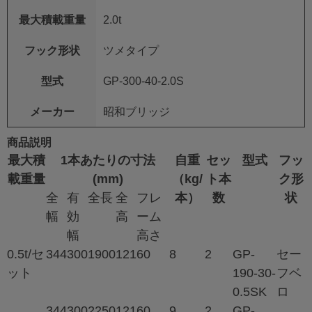
最大積載重量
2.0t
フック形状
ツメタイプ
型式
GP-300-40-2.0S
メーカー
昭和ブリッジ
商品説明
最大積
1本あたりの寸法
自重
セッ
型式
フッ
載重量
(mm)
（kg/
ト本
ク形
全
有
全長
全
フレ
本）
数
状
幅
効
高
ーム
幅
高さ
0.5t/セ
344
300
1900
121
60
8
2
GP-
セー
ット
190-30-
フベ
0.5SK
ロ
344
300
2250
121
60
9
2
GP-