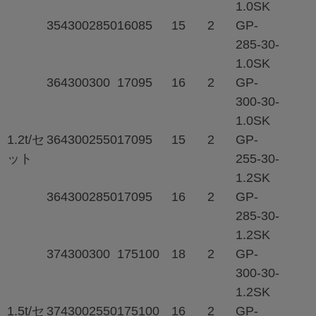
1.0SK
354
300
2850
160
85
15
2
GP-
285-30-
1.0SK
364
300
300
170
95
16
2
GP-
300-30-
1.0SK
1.2t/セ
364
300
2550
170
95
15
2
GP-
ット
255-30-
1.2SK
364
300
2850
170
95
16
2
GP-
285-30-
1.2SK
374
300
300
175
100
18
2
GP-
300-30-
1.2SK
1.5t/セ
374
300
2550
175
100
16
2
GP-