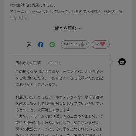
熱中症対策に購入しました。
アラームもちゃんと反応して鳴ってくれるので水分補給、休憩の目安
になります。
アラームが一度鳴り出すとスイッチでアラームを消してもすぐまた鳴
続きを読む
ってしまって少し困ります。
アラームが鳴ってすぐ休憩できればいいのですが結構頻繁になるので
その度に休憩していたら仕事になりません。
参考になった
1
Like!
3
センサーとしては正確だと思うのでいい商品だと思いますが何回もア
ラームを消す手間があるのでで星4にしました。
本来の目的である熱中症対策にはいいと思います。
店舗からの回答
2025.7.1
アラームが鳴りすぐ休憩、水分補給等行えればいいのですがその都度
この度は保安用品のプロショップメイバンオンライン
はなかなか難しいところです。
をご利用いただき、またレビューをご投稿いただき誠
にありがとうございます。
お届けいたしましたアイボウデジタルが、水分補給や
休憩の目安として熱中症対策にお役立ていただいてい
るとのこと、大変嬉しく存じます。
一方で、アラームが繰り返し鳴る点につきまして、作
業中の操作にお手数をおかけし申し訳ございません。
現場の状況によってはすぐに手を止められないことも
あるかと存じますが、センサーの正確性をご評価いた