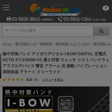
キーワードから探す
キーワードから探す
ホーム
>
暑さ対策グッズ
>
体調管理
>
熱中対策バンド アイボウ
>
熱中対策バンド
熱中対策バンド アイボウデジタル I-BOW DIGITAL 充電式
NETIS KT-230099-VE 暑さ対策 ウォッチ リストバンドウェ
アラブルデバイス 警告 アラーム 光 振動 バイブレーション
深部体温 アラート スリーライク
4.6
（7）
レビューを見る