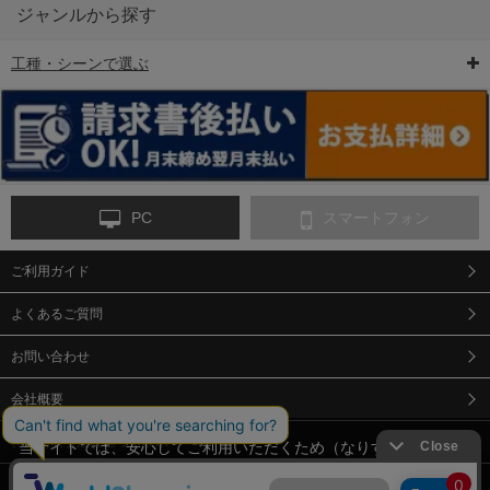
ジャンルから探す
工種・シーンで選ぶ
6-矢印板/LED矢印板
7-クッションドラム
8-バリケード・フェ
ンス
PC
スマートフォン
ご利用ガイド
9-点字マット・タイ
10-樹脂製敷板・養生
11-段差解消マット/
ヤストッパー
用ゴムマット
スロープ
よくあるご質問
お問い合わせ
会社概要
特定商取引法に基づく表示
当サイトでは、安心してご利用いただくため（なりすまし防止
等）、またサイトの利便性向上のため、クッキー(Cookie)を使用
個人情報保護方針