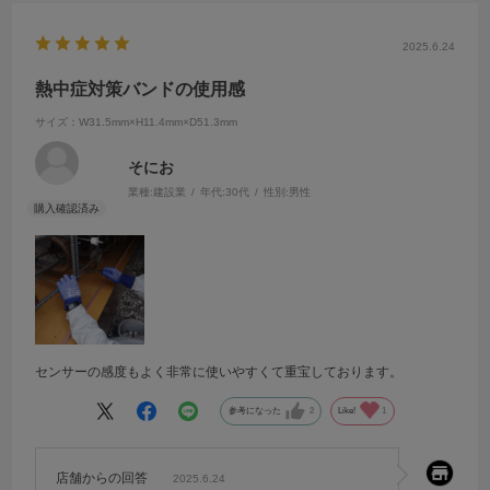
2025.6.24
熱中症対策バンドの使用感
サイズ：W31.5mm×H11.4mm×D51.3mm
そにお
業種:
建設業
年代:
30代
性別:
男性
センサーの感度もよく非常に使いやすくて重宝しております。
参考になった
2
Like!
1
店舗からの回答
2025.6.24