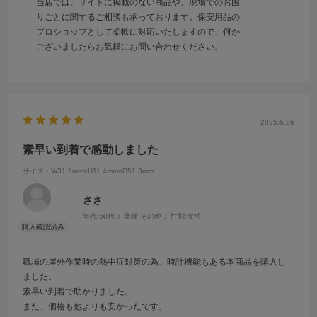
当店では、サイトに掲載のない商品や、現場でのお困
りごとに関するご相談も承っております。保安用品の
プロショップとして柔軟に対応いたしますので、何か
ございましたらお気軽にお問い合わせください。
2025.6.26
素早い到着で感動しました
サイズ：W31.5mm×H11.4mm×D51.3mm
ささ
年代:
50代
業種:
その他
性別:
女性
職場の屋外作業時の熱中症対策の為、時計機能もある本商品を購入し
ました。
素早い到着で助かりました。
また、価格も他よりも安かったです。