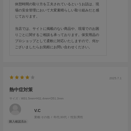
休憩時間の取り方を工夫されているというお話は、現
場の安全管理において大変素晴らしい取り組みだと感
じております。
当店では、サイトに掲載のない商品や、現場でのお困
りごとに関するご相談も承っております。保安用品の
プロショップとして柔軟に対応いたしますので、何か
ございましたらお気軽にお問い合わせください。
2025.7.1
熱中症対策
サイズ：W31.5mm×H11.4mm×D51.3mm
V.C
業種:
その他
年代:
30代
性別:
男性