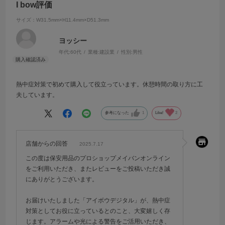
I bow評価
サイズ：W31.5mm×H11.4mm×D51.3mm
ヨッシー
年代:
60代
業種:
建設業
性別:
男性
熱中症対策で初めて購入して役立っています。休憩時間の取り方に工
夫しています。
参考になった
1
Like!
2
店舗からの回答
2025.7.17
この度は保安用品のプロショップメイバンオンライン
をご利用いただき、またレビューをご投稿いただき誠
にありがとうございます。
お届けいたしました「アイボウデジタル」が、熱中症
対策としてお役に立っているとのこと、大変嬉しく存
じます。アラームや光による警告をご活用いただき、