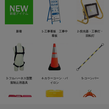
新着
1-工事看板 工事中
2-投光器・工事灯・
看板
回転灯
3-フルハーネス型墜
4-カラーコーン・パ
5-コーンバー
落制止用器具
イロン