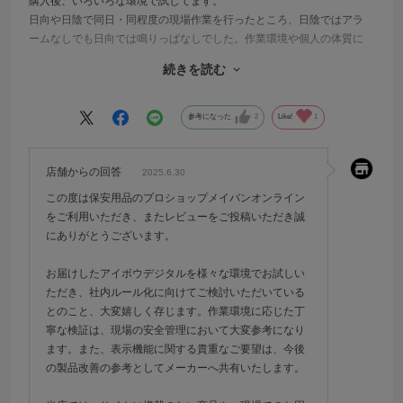
購入後、いろいろな環境で試してます。
日向や日陰で同日・同程度の現場作業を行ったところ、日陰ではアラ
ームなしでも日向では鳴りっぱなしでした。作業環境や個人の体質に
もよると思いますので、適用できる条件を見定めてから社内ルール化
続きを読む
する予定です。
今のところ不具合はなく、数シーズン活躍してくれることを期待しま
す。
参考になった
2
Like!
1
時刻の他、リアルタイムで深部体温が表示されるとなお良しです。
店舗からの回答
2025.6.30
この度は保安用品のプロショップメイバンオンライン
をご利用いただき、またレビューをご投稿いただき誠
にありがとうございます。
お届けしたアイボウデジタルを様々な環境でお試しい
ただき、社内ルール化に向けてご検討いただいている
とのこと、大変嬉しく存じます。作業環境に応じた丁
寧な検証は、現場の安全管理において大変参考になり
ます。また、表示機能に関する貴重なご要望は、今後
の製品改善の参考としてメーカーへ共有いたします。