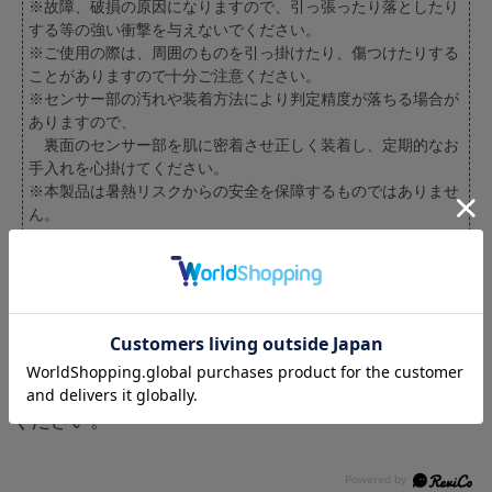
※故障、破損の原因になりますので、引っ張ったり落としたり
する等の強い衝撃を与えないでください。
※ご使用の際は、周囲のものを引っ掛けたり、傷つけたりする
ことがありますので十分ご注意ください。
※センサー部の汚れや装着方法により判定精度が落ちる場合が
ありますので、
裏面のセンサー部を肌に密着させ正しく装着し、定期的なお
手入れを心掛けてください。
※本製品は暑熱リスクからの安全を保障するものではありませ
ん。
本製品の表示に関わらず、具合が悪いときは適切に休息をお
取りください。
※製品改良に伴い予告なく仕様・外観などを変更させていただ
く場合があります。
※季節商品のため、銀行振込、コンビニ決済でのお
支払いを不可とさせていただいております。ご了承
ください。