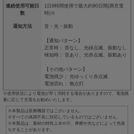
連続使用可能日
1日8時間使用で最大約90日間(満充電
数
時)
※
通知方法
音・光・振動
【通知パターン】
正常時： 音なし、光緑点滅、振動なし
検知時： 音あり、光赤点滅、振動あり
【その他パターン】
電池残少： 光ゆっくり赤点滅
電池切れ： 無点灯
※使用状況により電池が早く消耗する場合がありますので、電池残
量に応じて充電をお勧めいたします。
※本製品は医療機器ではございません。
※すべての体調不良に対応しているものではございません。
※本製品は、素材の特性上水や汗、摩擦や光などによって色落
ちすることがあります。