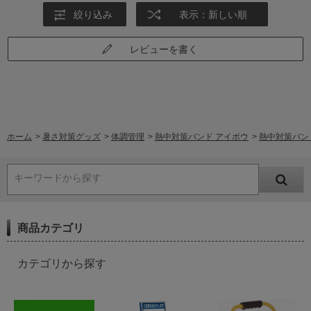
絞り込み
表示：新しい順
レビューを書く
ホーム
>
暑さ対策グッズ
>
体調管理
>
熱中対策バンド アイボウ
>
熱中対策バンド
キーワードから探す
商品カテゴリ
カテゴリから探す