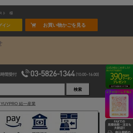
スト
様
お買い物かごを見る
グイン
せ
検索
YUYPRO 結一産業