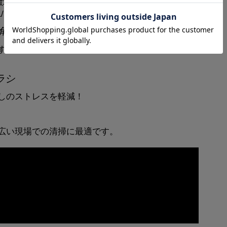
い敷地を楽々お掃除
/10！※メーカー実験
度45°
すいこだわりの角度で設計
ラシ
しのストレスを軽減！
広い現場での清掃に最適です。