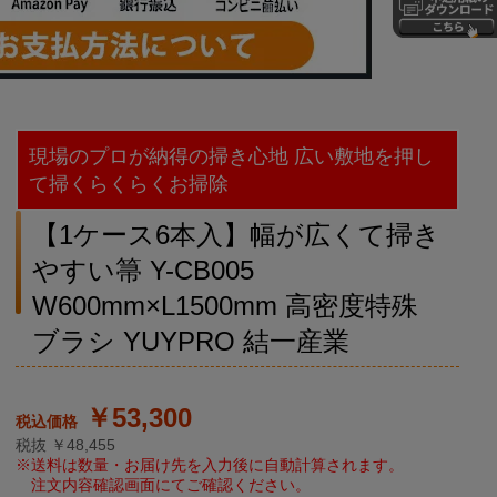
現場のプロが納得の掃き心地 広い敷地を押し
て掃くらくらくお掃除
【1ケース6本入】幅が広くて掃き
やすい箒 Y-CB005
W600mm×L1500mm 高密度特殊
ブラシ YUYPRO 結一産業
￥53,300
税抜 ￥48,455