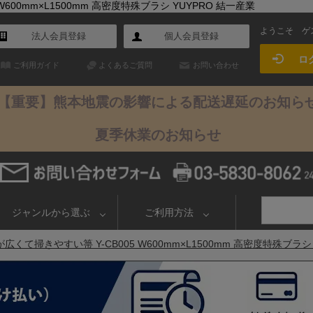
600mm×L1500mm 高密度特殊ブラシ YUYPRO 結一産業
ようこそ
ゲ
法人会員登録
個人会員登録
ロ
ご利用ガイド
よくあるご質問
お問い合わせ
【重要】熊本地震の影響による配送遅延のお知ら
夏季休業のお知らせ
ジャンルから選ぶ
ご利用方法
くて掃きやすい箒 Y-CB005 W600mm×L1500mm 高密度特殊ブラシ 