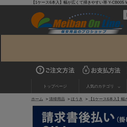
【1ケース6本入】幅が広くて掃きやすい箒 Y-CB005 W
トップページ
人気のカテゴリ
ホーム
>
清掃用品
>
ほうき
>
【1ケース6本入】幅が広