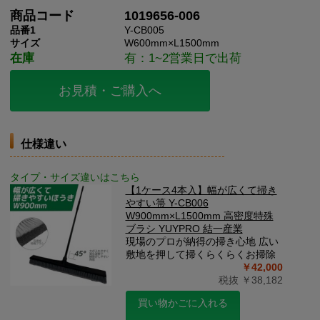
商品コード
1019656-006
品番1
Y-CB005
サイズ
W600mm×L1500mm
在庫
有：1~2営業日で出荷
お見積・ご購入へ
仕様違い
タイプ・サイズ違いはこちら
【1ケース4本入】幅が広くて掃き
やすい箒 Y-CB006
W900mm×L1500mm 高密度特殊
ブラシ YUYPRO 結一産業
現場のプロが納得の掃き心地 広い
敷地を押して掃くらくらくお掃除
￥42,000
税抜 ￥38,182
買い物かごに入れる