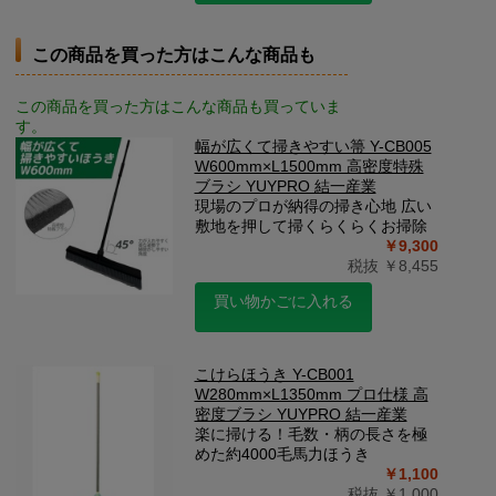
この商品を買った方はこんな商品も
この商品を買った方はこんな商品も買っていま
す。
幅が広くて掃きやすい箒 Y-CB005
W600mm×L1500mm 高密度特殊
ブラシ YUYPRO 結一産業
現場のプロが納得の掃き心地 広い
敷地を押して掃くらくらくお掃除
￥9,300
税抜 ￥8,455
買い物かごに入れる
こけらほうき Y-CB001
W280mm×L1350mm プロ仕様 高
密度ブラシ YUYPRO 結一産業
楽に掃ける！毛数・柄の長さを極
めた約4000毛馬力ほうき
￥1,100
税抜 ￥1,000