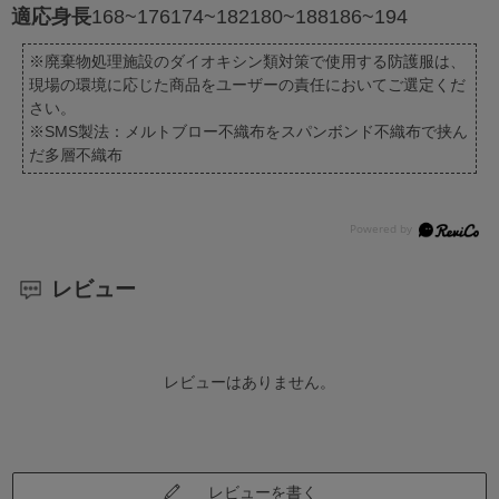
適応身長
168~176
174~182
180~188
186~194
※廃棄物処理施設のダイオキシン類対策で使用する防護服は、
現場の環境に応じた商品をユーザーの責任においてご選定くだ
さい。
※SMS製法：メルトブロー不織布をスパンボンド不織布で挟ん
だ多層不織布
レビュー
レビューはありません。
レビューを書く