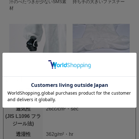
汗のべたつきが少ないSMS素
持ち手の大きいファスナー
材
袖のずり上がりを防ぐ指ゴム
しゃがんだ時に突っ張りにく
い股マチ
【仕様】
耐水圧
546mmH
2
O
(JIS L 1092 A法)
通気性
26cc/cm²・sec
(JIS L1096 フラ
ジール法)
透湿性
362g/m²・hr