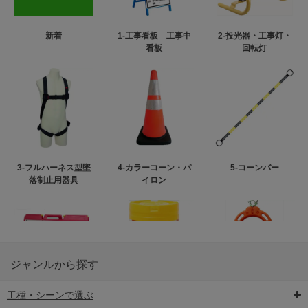
新着
1-工事看板 工事中
2-投光器・工事灯・
看板
回転灯
3-フルハーネス型墜
4-カラーコーン・パ
5-コーンバー
落制止用器具
イロン
ジャンルから探す
工種・シーンで選ぶ
6-矢印板/LED矢印板
7-クッションドラム
8-バリケード・フェ