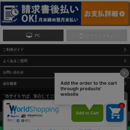
ンス
PC
スマートフォン
ご利用ガイド
9-点字マット・タイ
10-樹脂製敷板・養生
11-段差解消マット/
ヤストッパー
用ゴムマット
スロープ
よくあるご質問
お問い合わせ
会社概要
特定商取引法に基づく表示
当サイトでは、安心してご利用いただくため（なりすまし防止
等）、またサイトの利便性向上のため、クッキー(Cookie)を使用
個人情報保護方針
しています。 サイトのクッキー(Cookie)の使用に関しては、「
プ
12-安全ベスト
13-誘導灯・誘導棒・
14-ライフジャケット
合図灯・手旗
ライバシーポリシー
」をお読みください。
承諾する
お見積・ご購入へ