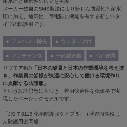
耐水圧と通気性の両立を実現
メーカー独自のSMS製法により粉じん防護性と耐水
圧に加え、通気性、帯電防止機能を有する新しいタ
イプの防護服です。
アスベスト除去
ウレタン吹付
メンテナンス
一般製造業
汚れ作業
リブモア®の
「日本の酷暑と日本の作業環境を考え抜
き、作業員の皆様が快適に安心して働ける環境作り
に貢献する防護服」
という設計思想に基づき、着用快適性を低価格で実
現したベーシックモデルです。
「JIS T 8115 化学防護服タイプ 5」（浮遊固体粉じ
ん防護用密閉服）