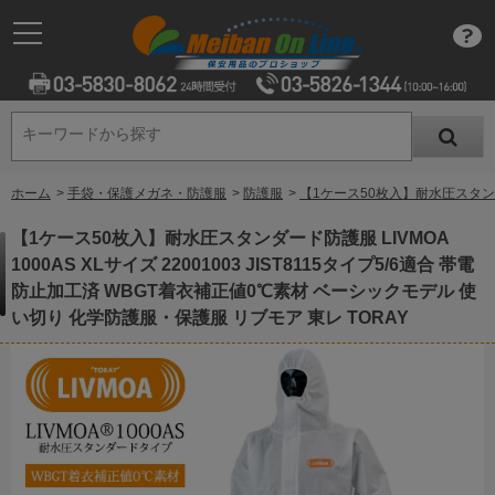
キーワードから探す
キーワードから探す
ホーム
>
手袋・保護メガネ・防護服
>
防護服
>
【1ケース50枚入】耐水圧スタンダー
【1ケース50枚入】耐水圧スタンダード防護服 LIVMOA
1000AS XLサイズ 22001003 JIST8115タイプ5/6適合 帯電
防止加工済 WBGT着衣補正値0℃素材 ベーシックモデル 使
い切り 化学防護服・保護服 リブモア 東レ TORAY