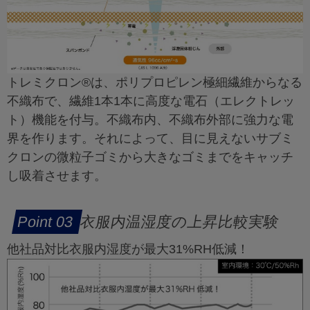
トレミクロン®は、ポリプロピレン極細繊維からなる
不織布で、繊維1本1本に高度な電石（エレクトレッ
ト）機能を付与。不織布内、不織布外部に強力な電
界を作ります。それによって、目に見えないサブミ
クロンの微粒子ゴミから大きなゴミまでをキャッチ
し吸着させます。
衣服内温湿度の上昇比較実験
他社品対比衣服内湿度が最大31%RH低減！