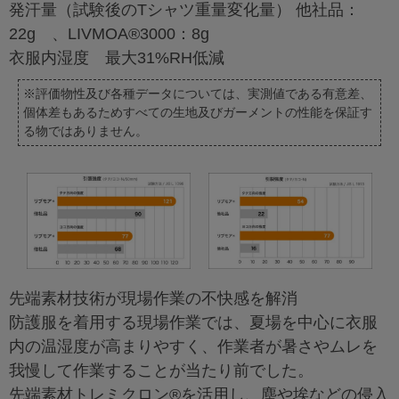
発汗量（試験後のTシャツ重量変化量） 他社品：
22g 、LIVMOA®3000：8g
衣服内湿度 最大31%RH低減
※評価物性及び各種データについては、実測値である有意差、
個体差もあるためすべての生地及びガーメントの性能を保証す
る物ではありません。
先端素材技術が現場作業の不快感を解消
防護服を着用する現場作業では、夏場を中心に衣服
内の温湿度が高まりやすく、作業者が暑さやムレを
我慢して作業することが当たり前でした。
先端素材トレミクロン®を活用し、塵や埃などの侵入