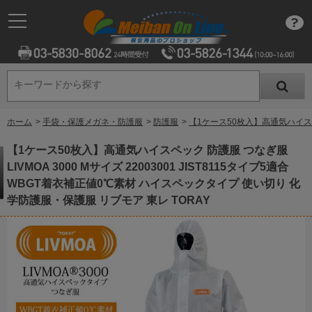
キーワードから探す
キーワードから探す
ホーム
>
手袋・保護メガネ・防護服
>
防護服
>
【1ケース50枚入】高通気ハイスペッ
【1ケース50枚入】高通気ハイスペック 防護服 つなぎ服
LIVMOA 3000 Mサイズ 22003001 JIST8115タイプ5適合
WBGT着衣補正値0℃素材 ハイスペックタイプ 使い切り 化
学防護服・保護服 リブモア 東レ TORAY