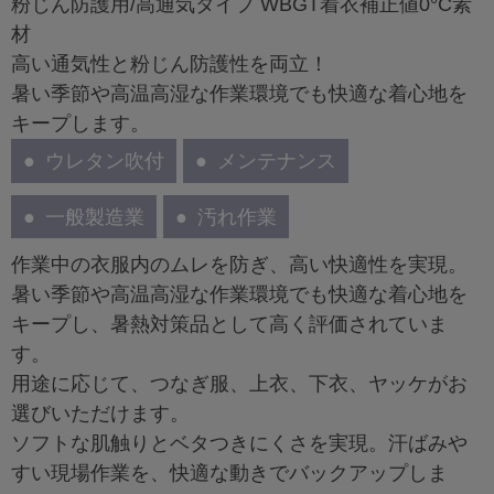
粉じん防護用/高通気タイプ WBGT着衣補正値0°C素
材
高い通気性と粉じん防護性を両立！
暑い季節や高温高湿な作業環境でも快適な着心地を
キープします。
ウレタン吹付
メンテナンス
一般製造業
汚れ作業
作業中の衣服内のムレを防ぎ、高い快適性を実現。
暑い季節や高温高湿な作業環境でも快適な着心地を
キープし、暑熱対策品として高く評価されていま
す。
用途に応じて、つなぎ服、上衣、下衣、ヤッケがお
選びいただけます。
ソフトな肌触りとベタつきにくさを実現。汗ばみや
すい現場作業を、快適な動きでバックアップしま