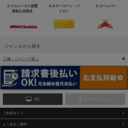
3-フルハーネス型墜
4-カラーコーン・パ
5-コーンバー
落制止用器具
イロン
ジャンルから探す
工種・シーンで選ぶ
6-矢印板/LED矢印板
7-クッションドラム
8-バリケード・フェ
ンス
PC
スマートフォン
ご利用ガイド
9-点字マット・タイ
10-樹脂製敷板・養生
11-段差解消マット/
ヤストッパー
用ゴムマット
スロープ
よくあるご質問