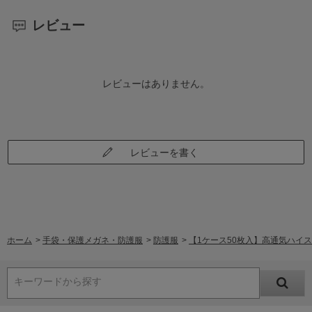
レビュー
レビューはありません。
レビューを書く
ホーム
>
手袋・保護メガネ・防護服
>
防護服
>
【1ケース50枚入】高通気ハイスペッ
キーワードから探す