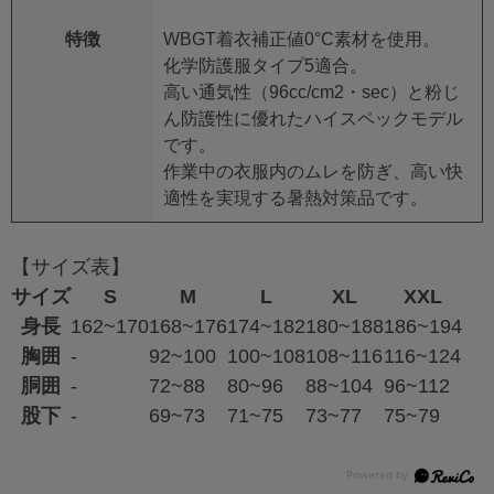
特徴
WBGT着衣補正値0°C素材を使用。
化学防護服タイプ5適合。
高い通気性（96cc/cm2・sec）と粉じ
ん防護性に優れたハイスペックモデル
です。
作業中の衣服内のムレを防ぎ、高い快
適性を実現する暑熱対策品です。
【サイズ表】
サイズ
S
M
L
XL
XXL
身長
162~170
168~176
174~182
180~188
186~194
胸囲
-
92~100
100~108
108~116
116~124
胴囲
-
72~88
80~96
88~104
96~112
股下
-
69~73
71~75
73~77
75~79