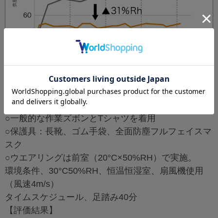
【評価条件（社内法）】
ウエアリング
○一般的な作業ズボンとTシャツを着用
○保護具：長靴、ゴム手袋、全面防塵フルフェイスマ
スク
○ウエアリングは前室（20°C×50%RH）で実施。
環境条件、30°C50%RH、恒温恒湿室、扇風機使用
（風速4m/s）
タイムスケジュール、足踏み40分
【評価結果】