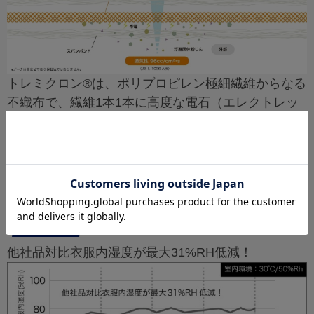
トレミクロン®は、ポリプロピレン極細繊維からなる
不織布で、繊維1本1本に高度な電石（エレクトレッ
ト）機能を付与。不織布内、不織布外部に強力な電
界を作ります。それによって、目に見えないサブミ
クロンの微粒子ゴミから大きなゴミまでをキャッチ
し吸着させます。
衣服内温湿度の上昇比較実験
他社品対比衣服内湿度が最大31%RH低減！