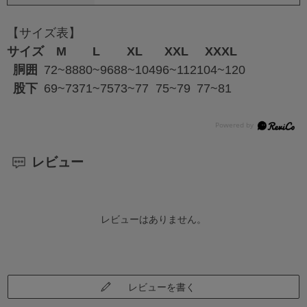
【サイズ表】
サイズ
M
L
XL
XXL
XXXL
胴囲
72~88
80~96
88~104
96~112
104~120
股下
69~73
71~75
73~77
75~79
77~81
レビュー
レビューはありません。
レビューを書く