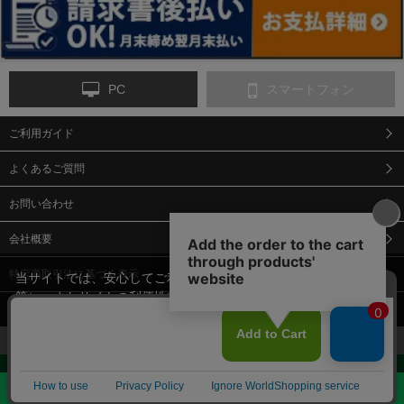
PC
スマートフォン
ご利用ガイド
9-点字マット・タイ
10-樹脂製敷板・養生
11-段差解消マット/
ヤストッパー
用ゴムマット
スロープ
よくあるご質問
お問い合わせ
会社概要
特定商取引法に基づく表示
当サイトでは、安心してご利用いただくため（なりすまし防止
等）、またサイトの利便性向上のため、クッキー(Cookie)を使用
個人情報保護方針
しています。 サイトのクッキー(Cookie)の使用に関しては、「
プ
12-安全ベスト
13-誘導灯・誘導棒・
14-ライフジャケット
合図灯・手旗
ライバシーポリシー
」をお読みください。
承諾する
お見積・ご購入へ
Copyright© 2018 Sendaimeiban All Rights Reserved.