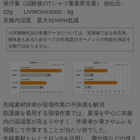
発汗量（試験後のTシャツ重量変化量） 他社品：
22g 、LIVMOA®3000：8g
衣服内湿度 最大31%RH低減
※評価物性及び各種データについては、実測値である有意差、
個体差もあるためすべての生地及びガーメントの性能を保証す
る物ではありません。
先端素材技術が現場作業の不快感を解消
防護服を着用する現場作業では、夏場を中心に衣服
内の温湿度が高まりやすく、作業者が暑さやムレを
我慢して作業することが当たり前でした。
先端素材トレミクロン®を活用し、塵や埃などの侵入