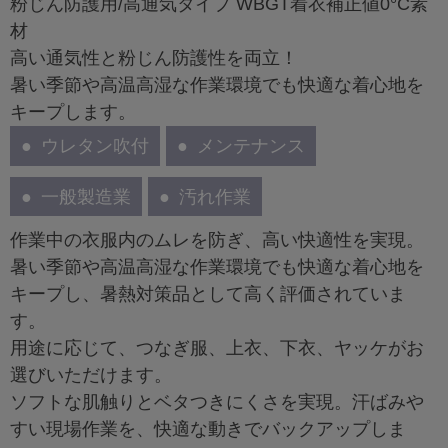
粉じん防護用/高通気タイプ WBGT着衣補正値0°C素
材
高い通気性と粉じん防護性を両立！
暑い季節や高温高湿な作業環境でも快適な着心地を
キープします。
ウレタン吹付
メンテナンス
一般製造業
汚れ作業
作業中の衣服内のムレを防ぎ、高い快適性を実現。
暑い季節や高温高湿な作業環境でも快適な着心地を
キープし、暑熱対策品として高く評価されていま
す。
用途に応じて、つなぎ服、上衣、下衣、ヤッケがお
選びいただけます。
ソフトな肌触りとベタつきにくさを実現。汗ばみや
すい現場作業を、快適な動きでバックアップしま