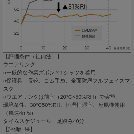
【評価条件（社内法）】
ウエアリング
○一般的な作業ズボンとTシャツを着用
○保護具：長靴、ゴム手袋、全面防塵フルフェイスマ
スク
○ウエアリングは前室（20°C×50%RH）で実施。
環境条件、30°C50%RH、恒温恒湿室、扇風機使用
（風速4m/s）
タイムスケジュール、足踏み40分
【評価結果】