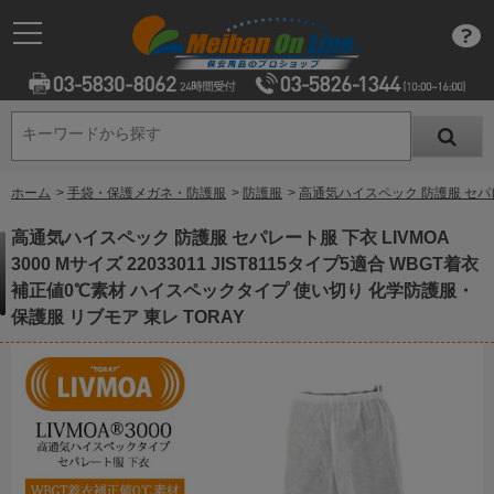
キーワードから探す
キーワードから探す
ホーム
>
手袋・保護メガネ・防護服
>
防護服
>
高通気ハイスペック 防護服 セパレー
高通気ハイスペック 防護服 セパレート服 下衣 LIVMOA
3000 Mサイズ 22033011 JIST8115タイプ5適合 WBGT着衣
補正値0℃素材 ハイスペックタイプ 使い切り 化学防護服・
保護服 リブモア 東レ TORAY