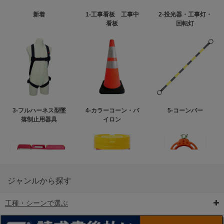
新着
1-工事看板 工事中
2-投光器・工事灯・
看板
回転灯
3-フルハーネス型墜
4-カラーコーン・パ
5-コーンバー
落制止用器具
イロン
ジャンルから探す
工種・シーンで選ぶ
6-矢印板/LED矢印板
7-クッションドラム
8-バリケード・フェ
ンス