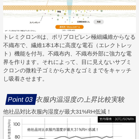
トレミクロン®は、ポリプロピレン極細繊維からなる
不織布で、繊維1本1本に高度な電石（エレクトレッ
ト）機能を付与。不織布内、不織布外部に強力な電
界を作ります。それによって、目に見えないサブミ
クロンの微粒子ゴミから大きなゴミまでをキャッチ
し吸着させます。
衣服内温湿度の上昇比較実験
他社品対比衣服内湿度が最大31%RH低減！