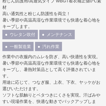
粉じん防護用/高通気タイプ WBGT着衣補正値0°C素
材
高い通気性と粉じん防護性を両立！
暑い季節や高温高湿な作業環境でも快適な着心地を
キープします。
ウレタン吹付
メンテナンス
一般製造業
汚れ作業
作業中の衣服内のムレを防ぎ、高い快適性を実現。
暑い季節や高温高湿な作業環境でも快適な着心地を
キープし、暑熱対策品として高く評価されていま
す。
用途に応じて、つなぎ服、上衣、下衣、ヤッケがお
選びいただけます。
ソフトな肌触りとベタつきにくさを実現。汗ばみや
すい現場作業を、快適な動きでバックアップしま