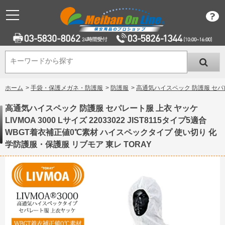
キーワードから探す
キーワードから探す
ホーム
>
手袋・保護メガネ・防護服
>
防護服
>
高通気ハイスペック 防護服 セパレート
高通気ハイスペック 防護服 セパレート服 上衣 ヤッケ
LIVMOA 3000 Lサイズ 22033022 JIST8115タイプ5適合
WBGT着衣補正値0℃素材 ハイスペックタイプ 使い切り 化
学防護服・保護服 リブモア 東レ TORAY