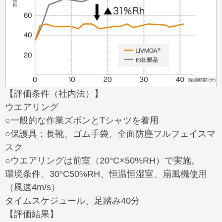
【評価条件（社内法）】
ウエアリング
○一般的な作業ズボンとTシャツを着用
○保護具：長靴、ゴム手袋、全面防塵フルフェイスマ
スク
○ウエアリングは前室（20°C×50%RH）で実施。
環境条件、30°C50%RH、恒温恒湿室、扇風機使用
（風速4m/s）
タイムスケジュール、足踏み40分
【評価結果】