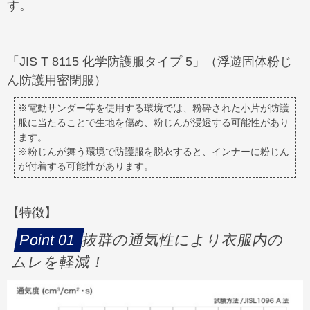
す。
「JIS T 8115 化学防護服タイプ 5」（浮遊固体粉じ
ん防護用密閉服）
※電動サンダー等を使用する環境では、粉砕された小片が防護
服に当たることで生地を傷め、粉じんが浸透する可能性があり
ます。
※粉じんが舞う環境で防護服を脱衣すると、インナーに粉じん
が付着する可能性があります。
【特徴】
抜群の通気性により衣服内の
ムレを軽減！