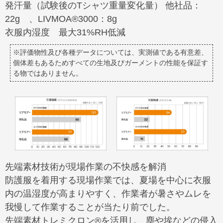
発汗量（試験後のTシャツ重量変化量） 他社品：
22g 、LIVMOA®3000：8g
衣服内湿度 最大31%RH低減
※評価物性及び各種データについては、実測値である有意差、
個体差もあるためすべての生地及びガーメントの性能を保証す
る物ではありません。
先端素材技術が現場作業の不快感を解消
防護服を着用する現場作業では、夏場を中心に衣服
内の温湿度が高まりやすく、作業者が暑さやムレを
我慢して作業することが当たり前でした。
先端素材トレミクロン®を活用し、塵や埃などの侵入