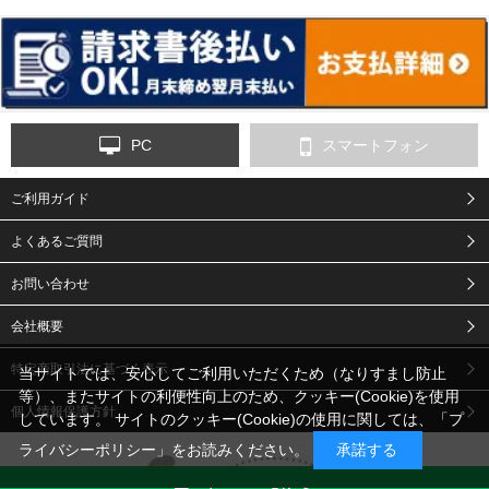
ンス
PC
スマートフォン
ご利用ガイド
9-点字マット・タイ
10-樹脂製敷板・養生
11-段差解消マット/
ヤストッパー
用ゴムマット
スロープ
よくあるご質問
お問い合わせ
会社概要
特定商取引法に基づく表示
当サイトでは、安心してご利用いただくため（なりすまし防止
等）、またサイトの利便性向上のため、クッキー(Cookie)を使用
個人情報保護方針
しています。 サイトのクッキー(Cookie)の使用に関しては、「
プ
12-安全ベスト
13-誘導灯・誘導棒・
14-ライフジャケット
合図灯・手旗
ライバシーポリシー
」をお読みください。
承諾する