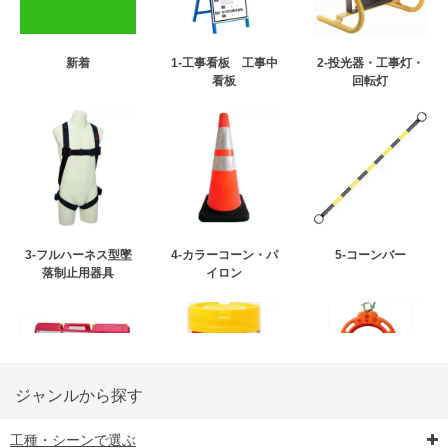
新着
1-工事看板 工事中
2-投光器・工事灯・
看板
回転灯
3-フルハーネス型墜
4-カラーコーン・パ
5-コーンバー
落制止用器具
イロン
ジャンルから探す
工種・シーンで選ぶ
6-矢印板/LED矢印板
7-クッションドラム
8-バリケード・フェ