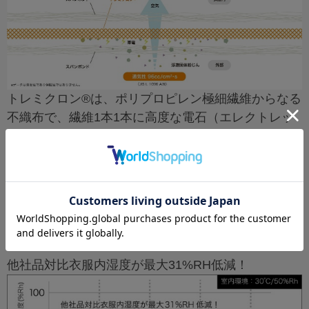
トレミクロン®は、ポリプロピレン極細繊維からなる
不織布で、繊維1本1本に高度な電石（エレクトレッ
ト）機能を付与。不織布内、不織布外部に強力な電
界を作ります。それによって、目に見えないサブミ
クロンの微粒子ゴミから大きなゴミまでをキャッチ
し吸着させます。
衣服内温湿度の上昇比較実験
他社品対比衣服内湿度が最大31%RH低減！