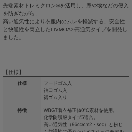
先端素材トレミクロン®を活用し、塵や埃などの侵入
を防ぎながら、
高い通気性により衣服内のムレを軽減する、安全性
と快適性を両立したLIVMOA®高通気タイプを開発し
ました。
【仕様】
仕様
フードゴム入
袖口ゴム入
裾ゴム入り
特徴
WBGT着衣補正値0°C素材を使用。
化学防護服タイプ5適合。
高い通気性（96cc/cm2・sec）と粉じ
ん防護性に優れたハイスペックモデル