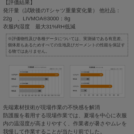
【評価結果】
発汗量（試験後のTシャツ重量変化量） 他社品：
22g 、LIVMOA®3000：8g
衣服内湿度 最大31%RH低減
※評価物性及び各種データについては、実測値である有意差、
個体差もあるためすべての生地及びガーメントの性能を保証す
る物ではありません。
先端素材技術が現場作業の不快感を解消
防護服を着用する現場作業では、夏場を中心に衣服
内の温湿度が高まりやすく、作業者が暑さやムレを
我慢して作業することが当たり前でした。