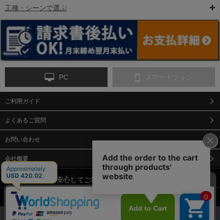
工種・シーンで選ぶ
6-矢印板/LED矢印板
7-クッションドラム
8-バリケード・フェ
ンス
PC
スマートフォン
ご利用ガイド
9-点字マット・タイ
10-樹脂製敷板・養生
11-段差解消マット/
ヤストッパー
用ゴムマット
スロープ
よくあるご質問
お問い合わせ
会社概要
特定商取引法に基づく表示
当サイトでは、安心してご利用いただくため（なりすまし防止
等）、またサイトの利便性向上のため、クッキー(Cookie)を使用
個人情報保護方針
しています。 サイトのクッキー(Cookie)の使用に関しては、「
プ
12-安全ベスト
13-誘導灯・誘導棒・
14-ライフジャケット
合図灯・手旗
ライバシーポリシー
」をお読みください。
承諾する