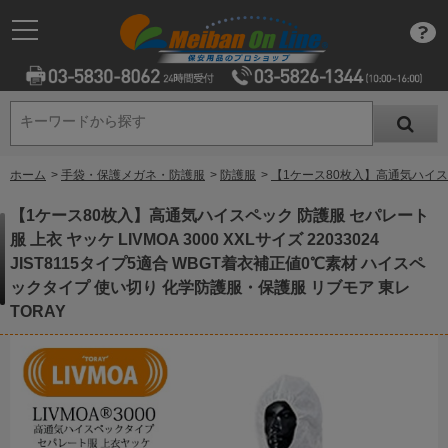
キーワードから探す
キーワードから探す
ホーム
>
手袋・保護メガネ・防護服
>
防護服
>
【1ケース80枚入】高通気ハイスペッ
【1ケース80枚入】高通気ハイスペック 防護服 セパレート
服 上衣 ヤッケ LIVMOA 3000 XXLサイズ 22033024
JIST8115タイプ5適合 WBGT着衣補正値0℃素材 ハイスペ
ックタイプ 使い切り 化学防護服・保護服 リブモア 東レ
TORAY