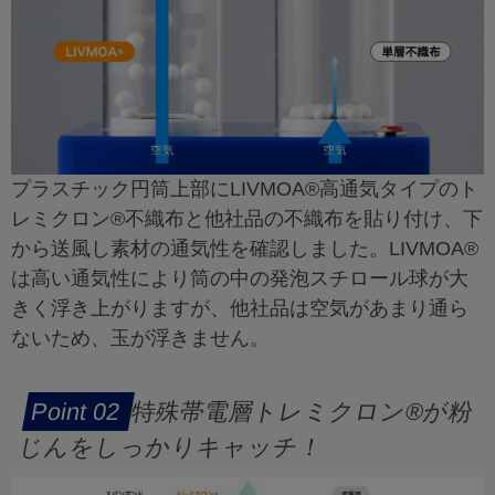
プラスチック円筒上部にLIVMOA®高通気タイプのト
レミクロン®不織布と他社品の不織布を貼り付け、下
から送風し素材の通気性を確認しました。LIVMOA®
は高い通気性により筒の中の発泡スチロール球が大
きく浮き上がりますが、他社品は空気があまり通ら
ないため、玉が浮きません。
特殊帯電層トレミクロン®が粉
じんをしっかりキャッチ！