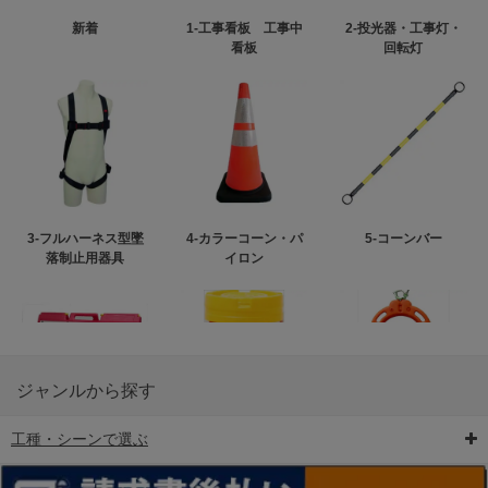
新着
1-工事看板 工事中
2-投光器・工事灯・
看板
回転灯
3-フルハーネス型墜
4-カラーコーン・パ
5-コーンバー
落制止用器具
イロン
ジャンルから探す
工種・シーンで選ぶ
6-矢印板/LED矢印板
7-クッションドラム
8-バリケード・フェ
ンス