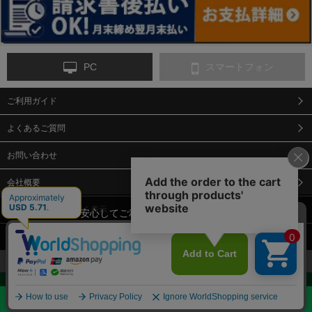
PC
スマートフォン
ご利用ガイド
9-点字マット・タイ
10-樹脂製敷板・養生
11-段差解消マット/
ヤストッパー
用ゴムマット
スロープ
よくあるご質問
お問い合わせ
会社概要
特定商取引法に基づく表示
当サイトでは、安心してご利用いただくため（なりすまし防止
等）、またサイトの利便性向上のため、クッキー(Cookie)を使用
個人情報保護方針
12-安全ベスト
13-誘導灯・誘導棒・
14-ライフジャケット
しています。 サイトのクッキー(Cookie)の使用に関しては、「
プ
合図灯・手旗
ライバシーポリシー
」をお読みください。
承諾する
お見積・ご購入へ
Copyright© 2018 Sendaimeiban All Rights Reserved.