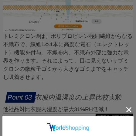
トレミクロン®は、ポリプロピレン極細繊維からなる
不織布で、繊維1本1本に高度な電石（エレクトレッ
ト）機能を付与。不織布内、不織布外部に強力な電
界を作ります。それによって、目に見えないサブミ
クロンの微粒子ゴミから大きなゴミまでをキャッチ
し吸着させます。
衣服内温湿度の上昇比較実験
他社品対比衣服内湿度が最大31%RH低減！