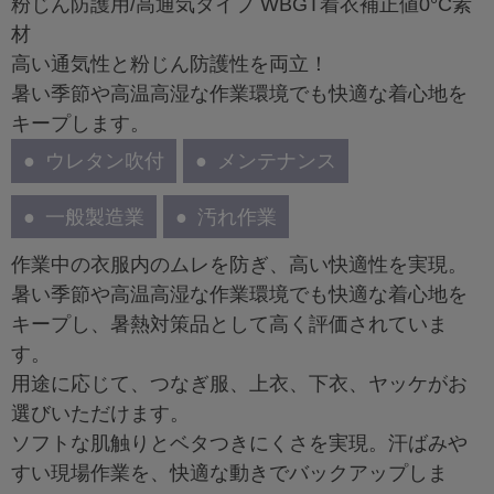
粉じん防護用/高通気タイプ WBGT着衣補正値0°C素
材
高い通気性と粉じん防護性を両立！
暑い季節や高温高湿な作業環境でも快適な着心地を
キープします。
ウレタン吹付
メンテナンス
一般製造業
汚れ作業
作業中の衣服内のムレを防ぎ、高い快適性を実現。
暑い季節や高温高湿な作業環境でも快適な着心地を
キープし、暑熱対策品として高く評価されていま
す。
用途に応じて、つなぎ服、上衣、下衣、ヤッケがお
選びいただけます。
ソフトな肌触りとベタつきにくさを実現。汗ばみや
すい現場作業を、快適な動きでバックアップしま