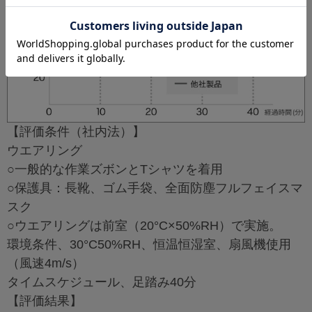
【評価条件（社内法）】
ウエアリング
○一般的な作業ズボンとTシャツを着用
○保護具：長靴、ゴム手袋、全面防塵フルフェイスマ
スク
○ウエアリングは前室（20°C×50%RH）で実施。
環境条件、30°C50%RH、恒温恒湿室、扇風機使用
（風速4m/s）
タイムスケジュール、足踏み40分
【評価結果】