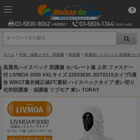
キーワードから探す
キーワードから探す
ホーム
>
手袋・保護メガネ・防護服
>
防護服
>
高通気ハイスペック 防護服 セパレー
高通気ハイスペック 防護服 セパレート服 上衣 ファスナー
付 LIVMOA 3000 XXLサイズ 22033035 JIST8115タイプ5適
合 WBGT着衣補正値0℃素材 ハイスペックタイプ 使い切り
化学防護服・保護服 リブモア 東レ TORAY