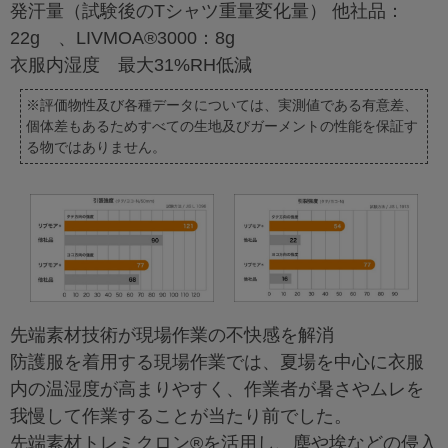
発汗量（試験後のTシャツ重量変化量） 他社品：
22g 、LIVMOA®3000：8g
衣服内湿度 最大31%RH低減
※評価物性及び各種データについては、実測値である有意差、
個体差もあるためすべての生地及びガーメントの性能を保証す
る物ではありません。
先端素材技術が現場作業の不快感を解消
防護服を着用する現場作業では、夏場を中心に衣服
内の温湿度が高まりやすく、作業者が暑さやムレを
我慢して作業することが当たり前でした。
先端素材トレミクロン®を活用し、塵や埃などの侵入