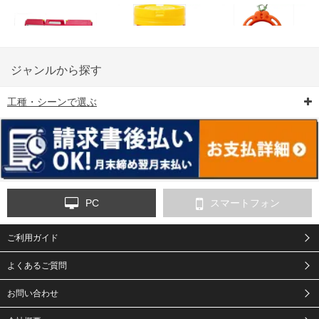
ジャンルから探す
工種・シーンで選ぶ
6-矢印板/LED矢印板
7-クッションドラム
8-バリケード・フェ
ンス
PC
スマートフォン
ご利用ガイド
9-点字マット・タイ
10-樹脂製敷板・養生
11-段差解消マット/
ヤストッパー
用ゴムマット
スロープ
よくあるご質問
お問い合わせ