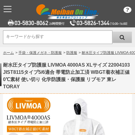
キーワードから探す
キーワードから探す
ホーム
>
手袋・保護メガネ・防護服
>
防護服
>
耐水圧タイプ防護服 LIVMOA 40
耐水圧タイプ防護服 LIVMOA 4000AS XLサイズ 22004103
JIST8115タイプ5/6適合 帯電防止加工済 WBGT着衣補正値
0℃素材 使い切り 化学防護服・保護服 リブモア 東レ
TORAY