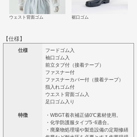
ウェスト背面ゴム
裾口ゴム
【仕様】
仕様
フードゴム入
袖口ゴム入
前立タブ付（接着テープ）
ファスナー付
ファスナーカバー付（接着テープ）
指入れゴム付
ウエスト背面ゴム入
足口ゴム入り
特徴
・WBGT着衣補正値0℃素材使用。
・化学防護服タイプ5･6適合。
・廃棄物処理場や製造設備の定期修繕