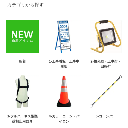
カテゴリから探す
新着
1-工事看板 工事中
2-投光器・工事灯・
看板
回転灯
3-フルハーネス型墜
4-カラーコーン・パ
5-コーンバー
落制止用器具
イロン