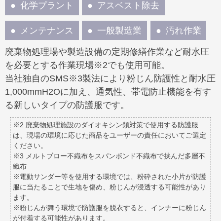
化学プラント
アスベスト除去
メンテナンス
一般製造業
汚れ作業
廃棄物処理場や製造設備の定期修繕作業など耐水圧
を必要とする作業現場※2でも使用可能。
当社独自のSMS※3製法により粉じん防護性と耐水圧
1,000mmH2Oに加え、通気性、帯電防止機能を有す
る新しいタイプの防護服です。
※2 廃棄物処理施設のダイオキシン類対策で使用する防護服
は、現場の環境に応じた商品をユーザーの責任においてご選定
ください。
※3 メルトブロー不織布をスパンボンド不織布で挟んだ多層不
織布
※電動サンダー等を使用する環境では、粉砕された小片が防護
服に当たることで生地を傷め、粉じんが浸透する可能性があり
ます。
※粉じんが舞う環境で防護服を脱衣すると、インナーに粉じん
が付着する可能性があります。