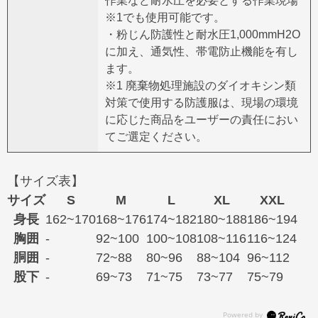
作業など耐水圧を必要とする作業現場
※1でも使用可能です。
・粉じん防護性と耐水圧1,000mmH2O
に加え、通気性、帯電防止機能を有し
ます。
※1 廃棄物処理施設のダイオキシン類
対策で使用する防護服は、現場の環境
に応じた商品をユーザーの責任におい
てご選定ください。
【サイズ表】
サイズ
S
M
L
XL
XXL
身長
162~170
168~176
174~182
180~188
186~194
胸囲
-
92~100
100~108
108~116
116~124
胴囲
-
72~88
80~96
88~104
96~112
股下
-
69~73
71~75
73~77
75~79