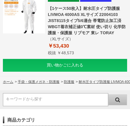
【1ケース50枚入】耐水圧タイプ防護服
LIVMOA 4000AS XLサイズ 22004103
JIST8115タイプ5/6適合 帯電防止加工済
WBGT着衣補正値0℃素材 使い切り 化学防
護服・保護服 リブモア 東レ TORAY
（XLサイズ）
￥53,430
税抜 ￥48,573
買い物かごに入れる
ホーム
>
手袋・保護メガネ・防護服
>
防護服
>
耐水圧タイプ防護服 LIVMOA 40
キーワードから探す
商品カテゴリ