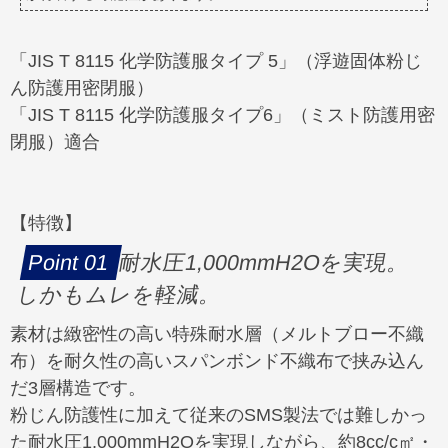
「JIS T 8115 化学防護服タイプ 5」（浮遊固体粉じ
ん防護用密閉服）
「JIS T 8115 化学防護服タイプ6」（ミスト防護用密
閉服）適合
【特徴】
耐水圧1,000mmH2Oを実現。
しかもムレを軽減。
素材は緻密性の高い特殊耐水層（メルトブロー不織
布）を耐久性の高いスパンボンド不織布で挟み込ん
だ3層構造です。
粉じん防護性に加えて従来のSMS製法では難しかっ
た耐水圧1,000mmH2Oを実現しながら、約8cc/c㎡・