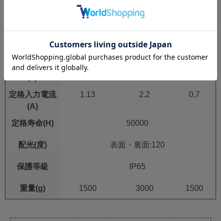
定格消費電力
90
180
70
(W)
電源周波数
50/60
(Hz)
定格入力電圧
100
(v)
定格入力電流
1.13
2.2
0.7
(A)
定格寿命(H)
50000
配光(度)
表面・裏面:120
保護等級
IP65
重量(g)
1500
3000
1500