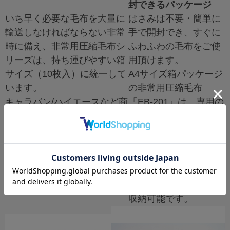
封できるパッケージ
いち早く必要な毛布を大量に
はさみは不要・簡単に
輸送しなければならない非常
手で開封でき、すぐに
時に備え、非常用圧縮毛布シ
ふわふわの毛布をご使
リーズは、持ち運びやすい箱
用頂けます。
サイズ（10枚入）に統一して
A4サイズ箱パッケージ
います。
の非常用圧縮毛布
キャラバン/ハイエースなど商
「EB-201」は、専用の
用車の荷台に、1000枚以上の
備蓄庫・スペースがな
毛布を積載できます。
くても本棚・引出しな
※EB-201/205/305/600の場合
ど、非常時すぐに持ち
出せる身の回りに収納
できます。
AEDボックスの中へも
収納可能です。