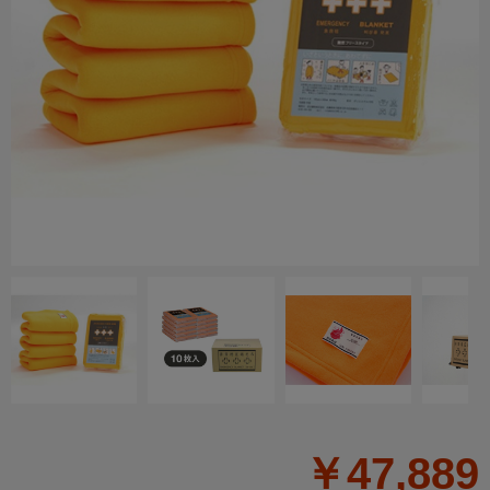
￥47,889