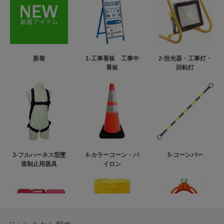
新着
1-工事看板 工事中
2-投光器・工事灯・
看板
回転灯
3-フルハーネス型墜
4-カラーコーン・パ
5-コーンバー
落制止用器具
イロン