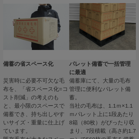
備蓄の省スペース化
パレット備蓄で一括管理
に最適
災害時に必要不可欠な毛
備蓄庫にて、大量の毛布
布を、「省スペース化=コ
管理に便利なパレット備
スト削減」の考えのも
蓄。
と、最小限のスペースで
当社の毛布は、1.1ｍ×1.1
備蓄でき、持ち出しやす
ｍパレット上に1段あたり
いサイズ・重量に仕上げ
8箱（80枚）がぴったり収
ています。
まり、7段積載（高さ約1.7