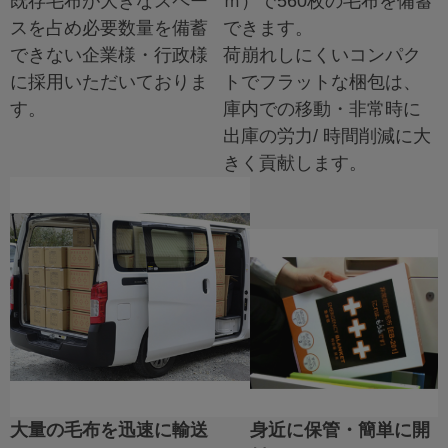
既存毛布が大きなスペー
ｍ）で560枚の毛布を備蓄
スを占め必要数量を備蓄
できます。
できない企業様・行政様
荷崩れしにくいコンパク
に採用いただいておりま
トでフラットな梱包は、
す。
庫内での移動・非常時に
出庫の労力/ 時間削減に大
きく貢献します。
大量の毛布を迅速に輸送
身近に保管・簡単に開