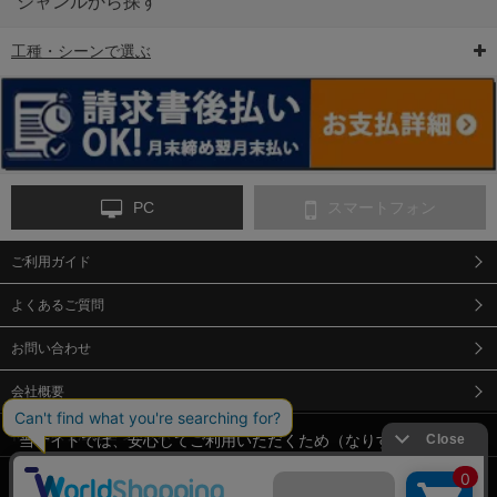
ジャンルから探す
工種・シーンで選ぶ
6-矢印板/LED矢印板
7-クッションドラム
8-バリケード・フェ
ンス
PC
スマートフォン
ご利用ガイド
9-点字マット・タイ
10-樹脂製敷板・養生
11-段差解消マット/
ヤストッパー
用ゴムマット
スロープ
よくあるご質問
お問い合わせ
会社概要
特定商取引法に基づく表示
当サイトでは、安心してご利用いただくため（なりすまし防止
等）、またサイトの利便性向上のため、クッキー(Cookie)を使用
個人情報保護方針
12-安全ベスト
13-誘導灯・誘導棒・
14-ライフジャケット
しています。 サイトのクッキー(Cookie)の使用に関しては、「
プ