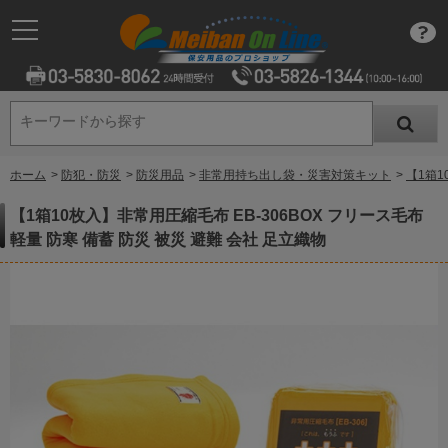
キーワードから探す
キーワードから探す
ホーム
>
防犯・防災
>
防災用品
>
非常用持ち出し袋・災害対策キット
>
【1箱1
【1箱10枚入】非常用圧縮毛布 EB-306BOX フリース毛布
軽量 防寒 備蓄 防災 被災 避難 会社 足立織物