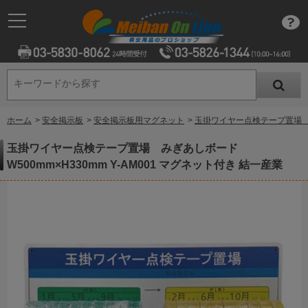
キーワードから探す
キーワードから探す
ホーム
>
安全掲示板
>
安全掲示板用マグネット
>
玉掛ワイヤー点検テープ置場 みぎ
玉掛ワイヤー点検テープ置場 みぎあしボード
W500mm×H330mm Y-AM001 マグネット付き 結一産業