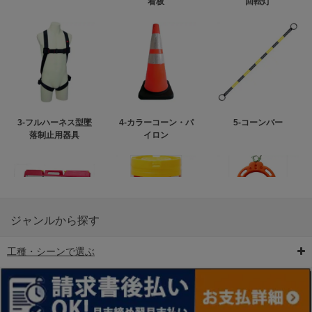
看板
回転灯
3-フルハーネス型墜
4-カラーコーン・パ
5-コーンバー
落制止用器具
イロン
ジャンルから探す
工種・シーンで選ぶ
6-矢印板/LED矢印板
7-クッションドラム
8-バリケード・フェ
ンス