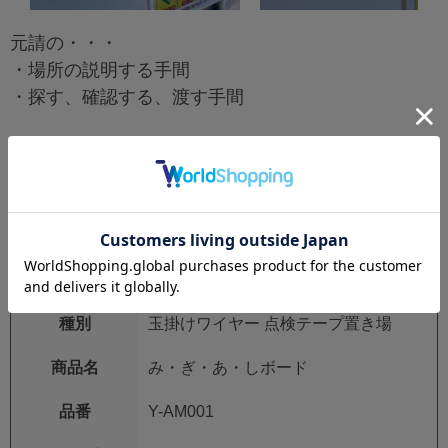
元請の・・・
・場所の説明する手間
・探す、確認する、渡す手間
下請けさんの・・・
・聞く手間
・探す、取りに行く手間
を排除し、業務改善！！
【仕様】
種別
玉掛けワイヤー 点検テープ置き場
商品名
み・ぎ・あ・しボード
品番
Y-AM001