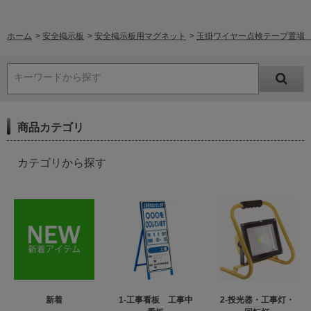
ホーム
>
安全掲示板
>
安全掲示板用マグネット
>
玉掛ワイヤー点検テープ置場 みぎ
キーワードから探す
商品カテゴリ
カテゴリから探す
新着
1-工事看板 工事中
2-投光器・工事灯・