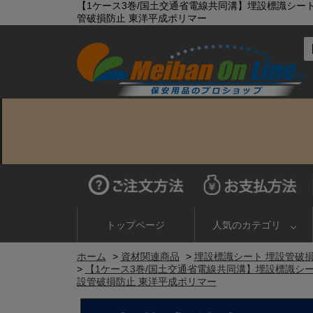
【1ケース3巻/国土交通省電線共同溝】埋設標識シート 
管破損防止 東洋平成ポリマー
トップページ
人気のカテゴリ
ホーム
>
資材関連商品
>
埋設標識シート 埋設管破
>
【1ケース3巻/国土交通省電線共同溝】埋設標識シート
設管破損防止 東洋平成ポリマー