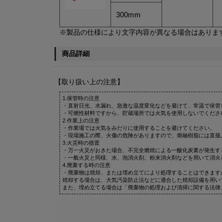
300mm
※製品の仕様により文字内容が異なる場合はありま
商品詳細
【取り扱い上の注意】
1.保管時の注意
・直射日光、水漏れ、急激な温度変化などを避けて、常温で保管
・可燃性材料ですから、貯蔵場所では火気を使用しないでくださ
2.作業上の注意
・作業場では火気をみだりに使用することを避けてください。
・現場施工の際、火傷の危険がありますので、熔融樹脂には直接
3.火災時の措置
・万一火災がおきた場合、不完全燃焼による一酸化炭素が発生す
・一般火災と同様、水、泡消火剤、粉末消火剤などを用いて消火
4.廃棄する時の注意
・廃棄物は焼却、または埋め立てにより処理することはできます
焼却する場合は、大気汚染防止法などに適合した焼却設備を用い
また、埋め立てる場合は「廃棄物の処理および清掃に関する法律