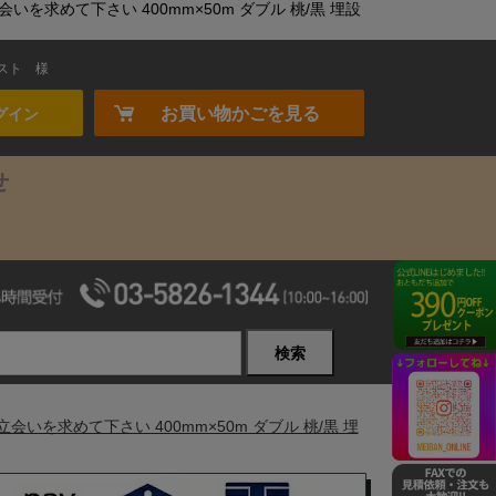
求めて下さい 400mm×50m ダブル 桃/黒 埋設
スト
様
お買い物かごを見る
グイン
せ
検索
求めて下さい 400mm×50m ダブル 桃/黒 埋