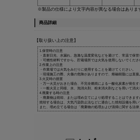
※製品の仕様により文字内容が異なる場合はありま
商品詳細
【取り扱い上の注意】
1.保管時の注意
・直射日光、水漏れ、急激な温度変化などを避けて、常温で保管
・可燃性材料ですから、貯蔵場所では火気を使用しないでくださ
2.作業上の注意
・作業場では火気をみだりに使用することを避けてください。
・現場施工の際、火傷の危険がありますので、熔融樹脂には直接
3.火災時の措置
・万一火災がおきた場合、不完全燃焼による一酸化炭素が発生す
・一般火災と同様、水、泡消火剤、粉末消火剤などを用いて消火
4.廃棄する時の注意
・廃棄物は焼却、または埋め立てにより処理することはできます
焼却する場合は、大気汚染防止法などに適合した焼却設備を用い
また、埋め立てる場合は「廃棄物の処理および清掃に関する法律