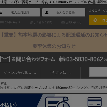
注意 この下に弱電ケーブル線あり 150mm×50m シングル 赤/黒 埋
ようこそ
ゲ
法人会員登録
個人会員登録
ロ
ご利用ガイド
よくあるご質問
お問い合わせ
【重要】熊本地震の影響による配送遅延のお知ら
夏季休業のお知らせ
ジャンルから選ぶ
ご利用方法
損防止
険注意 この下に弱電ケーブル線あり 150mm×50m シングル 赤/黒 埋