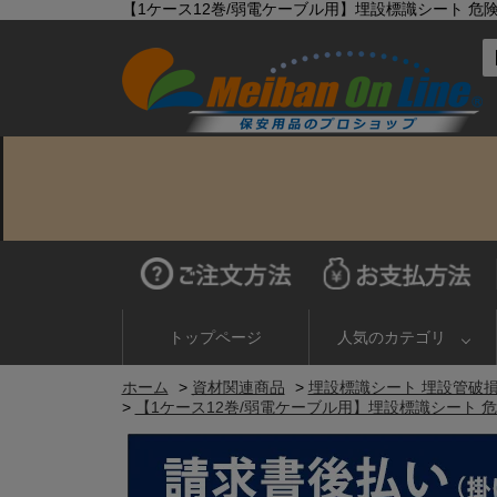
【1ケース12巻/弱電ケーブル用】埋設標識シート 危険
トップページ
人気のカテゴリ
ホーム
>
資材関連商品
>
埋設標識シート 埋設管破
>
【1ケース12巻/弱電ケーブル用】埋設標識シート 危