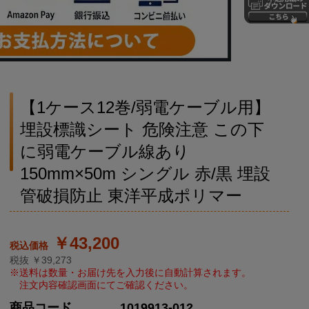
【1ケース12巻/弱電ケーブル用】
埋設標識シート 危険注意 この下
に弱電ケーブル線あり
150mm×50m シングル 赤/黒 埋設
管破損防止 東洋平成ポリマー
￥43,200
税抜 ￥39,273
商品コード
1019913-012