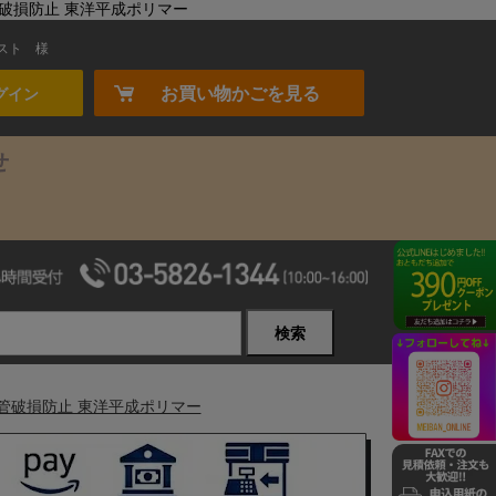
設管破損防止 東洋平成ポリマー
スト
様
お買い物かごを見る
グイン
せ
検索
設管破損防止 東洋平成ポリマー