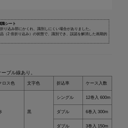
標識シート
折り込み部にかくれ、識別しにくい場合がありました。
品（2 倍折り込み）の状態で、識別でき、誤認を解消した画期的
ケーブル線あり。
クロス色
文字色
折込率
ケース入数
シングル
12巻入 600m
赤
黒
ダブル
6巻入 300m
ダブル
3巻入 150m