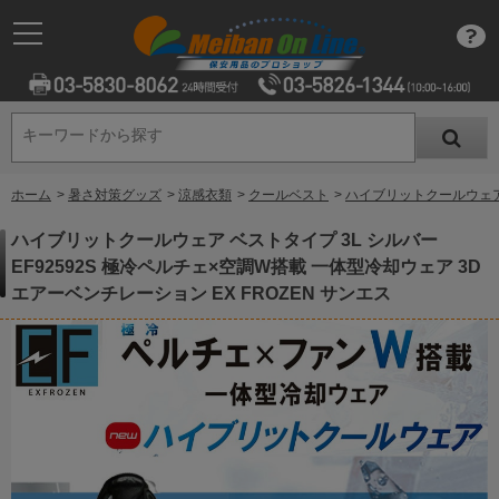
キーワードから探す
キーワードから探す
ホーム
>
暑さ対策グッズ
>
涼感衣類
>
クールベスト
>
ハイブリットクールウェア 
ハイブリットクールウェア ベストタイプ 3L シルバー
EF92592S 極冷ペルチェ×空調W搭載 一体型冷却ウェア 3D
エアーベンチレーション EX FROZEN サンエス