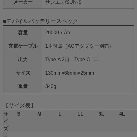
メーカー
サンエス/SUN-S
■モバイルバッテリースペック
容量
20000ｍAh
充電ケーブル
1本付属（ACアダプター別売）
出力
Type-A 2口 Type-C 1口
サイズ
130mm×68mm×25mm
重量
340g
【サイズ表】
サ
S
M
L
LL
3L
4L
イ
ズ