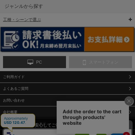
ジャンルから探す
工種・シーンで選ぶ
6-矢印板/LED矢印板
7-クッションドラム
8-バリケード・フェ
ンス
PC
スマートフォン
ご利用ガイド
9-点字マット・タイ
10-樹脂製敷板・養生
11-段差解消マット/
ヤストッパー
用ゴムマット
スロープ
よくあるご質問
お問い合わせ
会社概要
特定商取引法に基づく表示
当サイトでは、安心してご利用いただくため（なりすまし防止
等）、またサイトの利便性向上のため、クッキー(Cookie)を使用