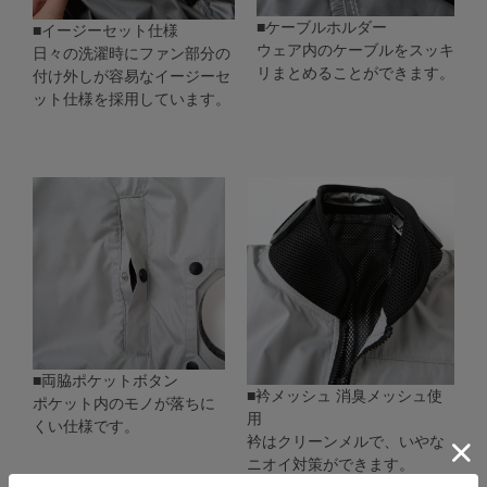
■ケーブルホルダー
■イージーセット仕様
ウェア内のケーブルをスッキ
日々の洗濯時にファン部分の
リまとめることができます。
付け外しが容易なイージーセ
ット仕様を採用しています。
■両脇ポケットボタン
■衿メッシュ 消臭メッシュ使
ポケット内のモノが落ちに
用
くい仕様です。
衿はクリーンメルで、いやな
ニオイ対策ができます。