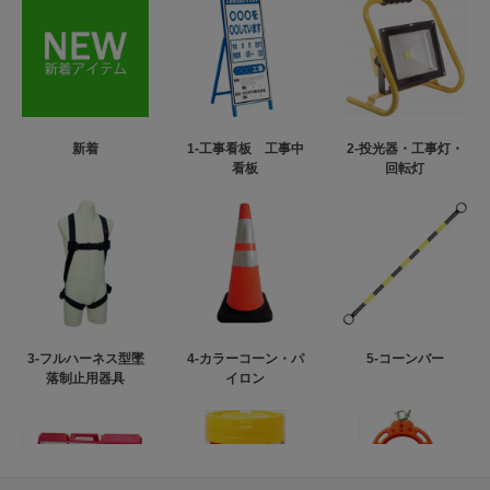
新着
1-工事看板 工事中
2-投光器・工事灯・
看板
回転灯
3-フルハーネス型墜
4-カラーコーン・パ
5-コーンバー
落制止用器具
イロン