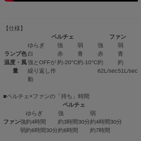
【仕様】
ペルチェ
ファン
ゆらぎ
強
弱
強
弱
ランプ色
白
赤
青
赤
青
温度・風
強とOFFが
約-20°C
約-10°C
約
約
量
繰り返し作
62L/sec
51L/sec
動
■ペルチェ×ファンの「持ち」時間
ペルチェ
ゆらぎ
強
弱
ファン
強
約4時間
約3時間30分
約4時間30分
弱
約6時間30分
約6時間
約7時間