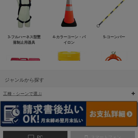
3-フルハーネス型墜
4-カラーコーン・パ
5-コーンバー
落制止用器具
イロン
ジャンルから探す
工種・シーンで選ぶ
6-矢印板/LED矢印板
7-クッションドラム
8-バリケード・フェ
ンス
PC
スマートフォン