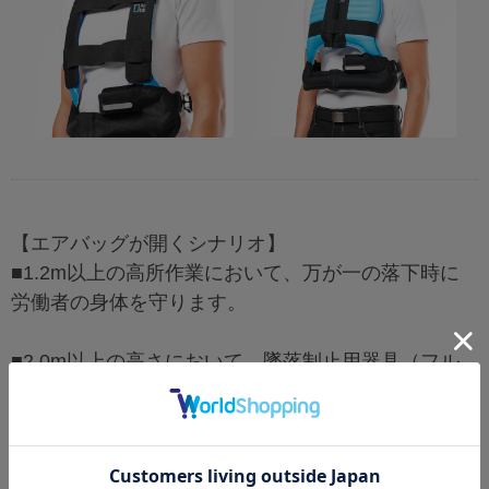
【エアバッグが開くシナリオ】
■1.2m以上の高所作業において、万が一の落下時に
労働者の身体を守ります。
■2.0m以上の高さにおいて、墜落制止用器具（フル
ハーネス）を必要とする場合においても併用するこ
とができ、
落下時には、構造物に対してスイングされる衝撃か
ら身体を守ります。