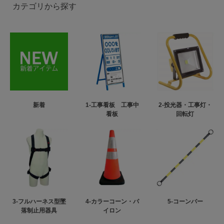
カテゴリから探す
新着
1-工事看板 工事中
2-投光器・工事灯・
看板
回転灯
3-フルハーネス型墜
4-カラーコーン・パ
5-コーンバー
落制止用器具
イロン