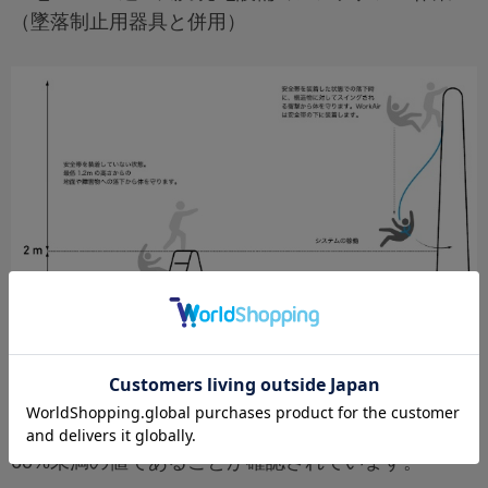
（墜落制止用器具と併用）
【欧州安全認証1621-3との比較】
安全認証機関による衝撃試験の結果、欧州安全認証
EN1621-3で定められた制限値（4.5kN）に比べ、
60%未満の値であることが確認されています。