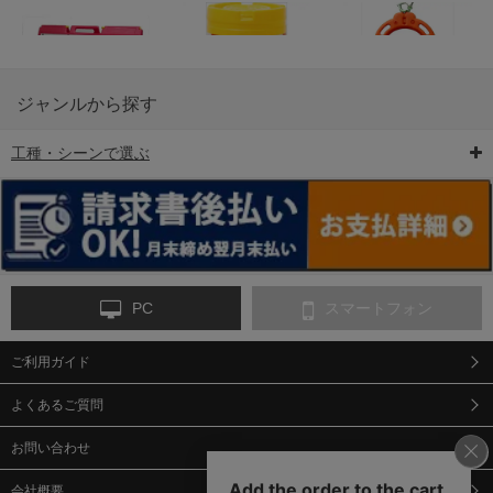
ジャンルから探す
工種・シーンで選ぶ
6-矢印板/LED矢印板
7-クッションドラム
8-バリケード・フェ
ンス
PC
スマートフォン
ご利用ガイド
9-点字マット・タイ
10-樹脂製敷板・養生
11-段差解消マット/
ヤストッパー
用ゴムマット
スロープ
よくあるご質問
お問い合わせ
会社概要