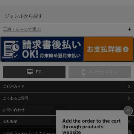
ジャンルから探す
工種・シーンで選ぶ
6-矢印板/LED矢印板
7-クッションドラム
8-バリケード・フェ
ンス
PC
スマートフォン
ご利用ガイド
9-点字マット・タイ
10-樹脂製敷板・養生
11-段差解消マット/
ヤストッパー
用ゴムマット
スロープ
よくあるご質問
お問い合わせ
会社概要
特定商取引法に基づく表示