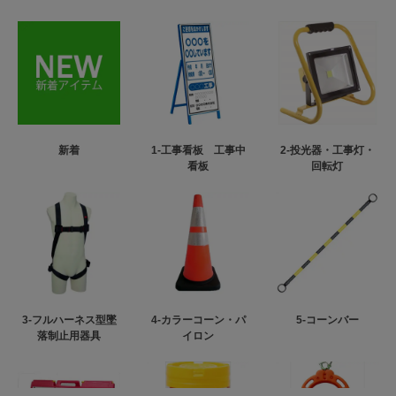
新着
1-工事看板 工事中
2-投光器・工事灯・
看板
回転灯
3-フルハーネス型墜
4-カラーコーン・パ
5-コーンバー
落制止用器具
イロン