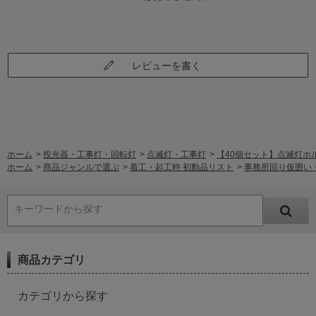
レビューを書く
ホーム
>
投光器・工事灯・回転灯
>
点滅灯・工事灯
>
【40個セット】点滅灯ホルダー
ホーム
>
商品ジャンルで選ぶ
>
着工・起工時 初動品リスト
>
事務所回り仮囲い
キーワードから探す
商品カテゴリ
カテゴリから探す