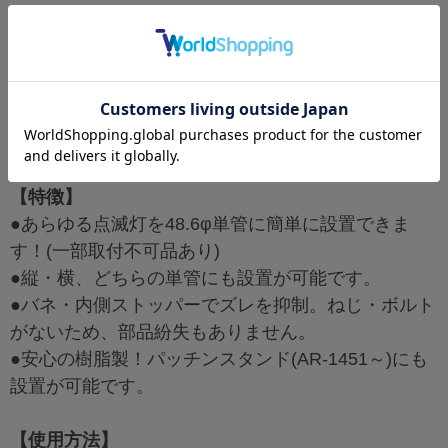
【特徴】
●あらゆる点滅灯を48.6φ単管に簡単に設置できま
す！(一部取付不可品あり)
●縦・横、どちらの単管にも設置が可能です。
●バネ・内側ストッパーでズレを抑制。ねじ・ボルト
がないため、部品紛失もありません。
●安心の樹脂製！パッチンスタンド(AR-1451～)にも
設置が可能です。
【使用方法】