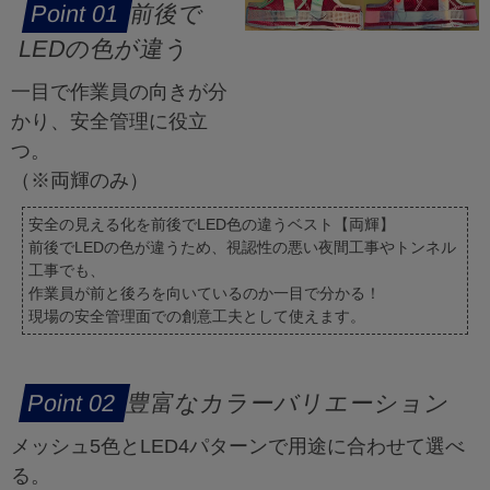
前後で
LEDの色が違う
一目で作業員の向きが分
かり、安全管理に役立
つ。
（※両輝のみ）
安全の見える化を前後でLED色の違うベスト【両輝】
前後でLEDの色が違うため、視認性の悪い夜間工事やトンネル
工事でも、
作業員が前と後ろを向いているのか一目で分かる！
現場の安全管理面での創意工夫として使えます。
豊富なカラーバリエーション
メッシュ5色とLED4パターンで用途に合わせて選べ
る。