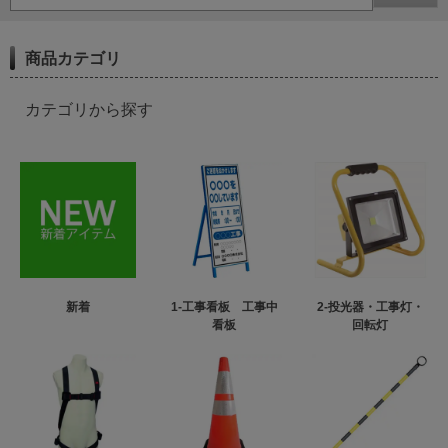
商品カテゴリ
カテゴリから探す
新着
1-工事看板 工事中
2-投光器・工事灯・
看板
回転灯