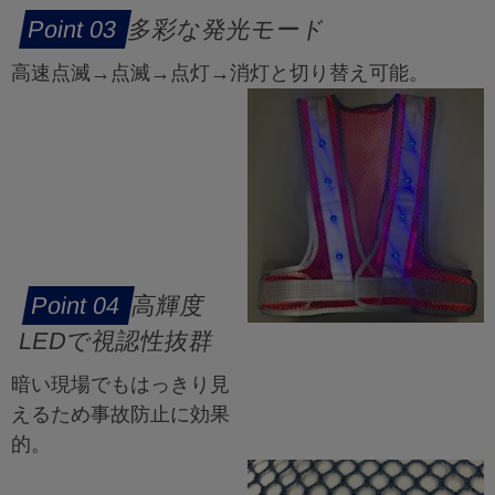
多彩な発光モード
高速点滅→点滅→点灯→消灯と切り替え可能。
高輝度
LEDで視認性抜群
暗い現場でもはっきり見
えるため事故防止に効果
的。