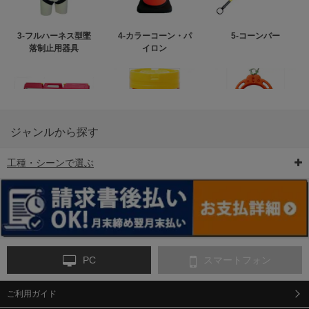
3-フルハーネス型墜
4-カラーコーン・パ
5-コーンバー
落制止用器具
イロン
ジャンルから探す
工種・シーンで選ぶ
6-矢印板/LED矢印板
7-クッションドラム
8-バリケード・フェ
ンス
PC
スマートフォン
ご利用ガイド
9-点字マット・タイ
10-樹脂製敷板・養生
11-段差解消マット/