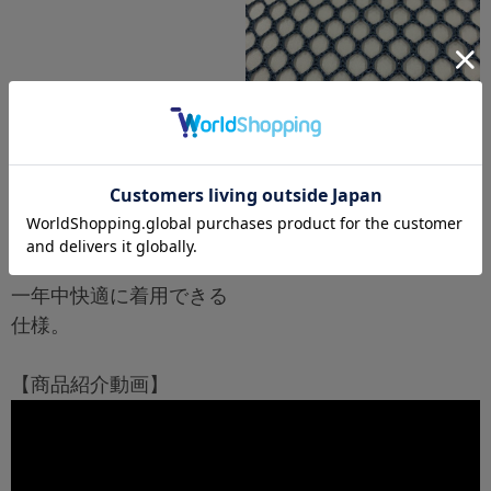
通気性に
優れた粗いメッシ
ュ
一年中快適に着用できる
仕様。
【商品紹介動画】