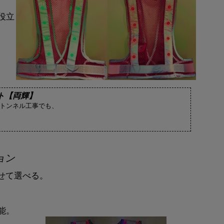
役立
ト【両輝】
やトンネル工事でも、
ョン
わせて選べる。
能。