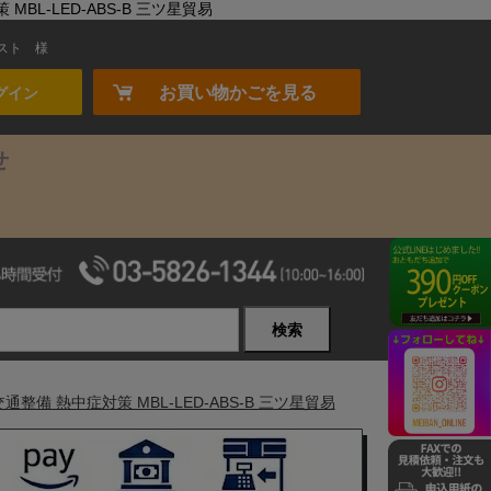
L-LED-ABS-B 三ツ星貿易
スト
様
お買い物かごを見る
グイン
せ
検索
備 熱中症対策 MBL-LED-ABS-B 三ツ星貿易