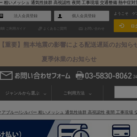
粗いメッシュ 通気性抜群 高視認性 夜間 工事現場 交通整備 熱中症対策 MB
ようこそ
ゲ
法人会員登録
個人会員登録
ロ
ご利用ガイド
よくあるご質問
お問い合わせ
【重要】熊本地震の影響による配送遅延のお知ら
夏季休業のお知らせ
ジャンルから選ぶ
ご利用方法
ブルー/シルバー 粗いメッシュ 通気性抜群 高視認性 夜間 工事現場 交通整