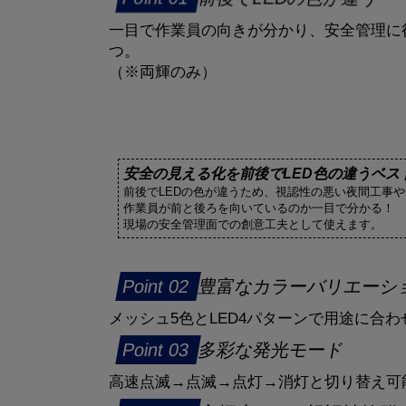
一目で作業員の向きが分かり、安全管理に
つ。
（※両輝のみ）
安全の見える化を前後でLED色の違うベス
前後でLEDの色が違うため、視認性の悪い夜間工事
作業員が前と後ろを向いているのか一目で分かる！
現場の安全管理面での創意工夫として使えます。
豊富なカラーバリエーシ
メッシュ5色とLED4パターンで用途に合
多彩な発光モード
高速点滅→点滅→点灯→消灯と切り替え可