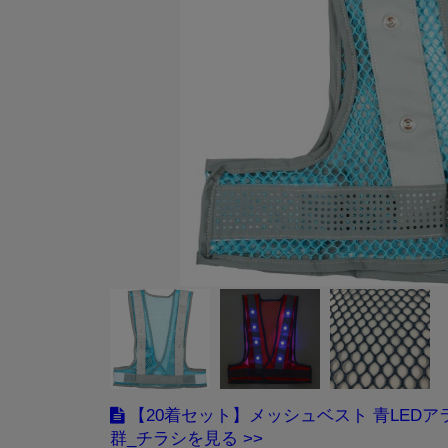
【20着セット】メッシュベスト 青LEDア
群_チラシ