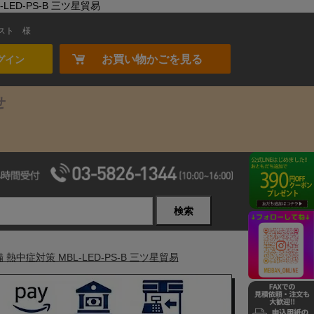
ED-PS-B 三ツ星貿易
スト
様
お買い物かごを見る
グイン
せ
検索
中症対策 MBL-LED-PS-B 三ツ星貿易