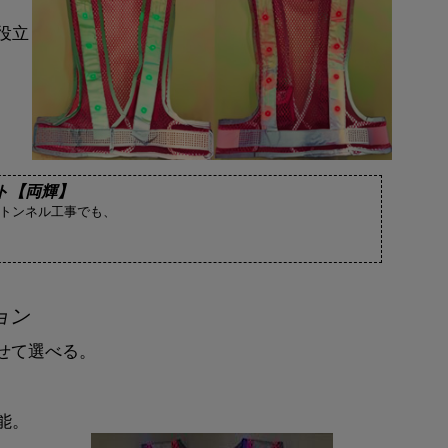
役立
ト【両輝】
やトンネル工事でも、
ョン
わせて選べる。
能。