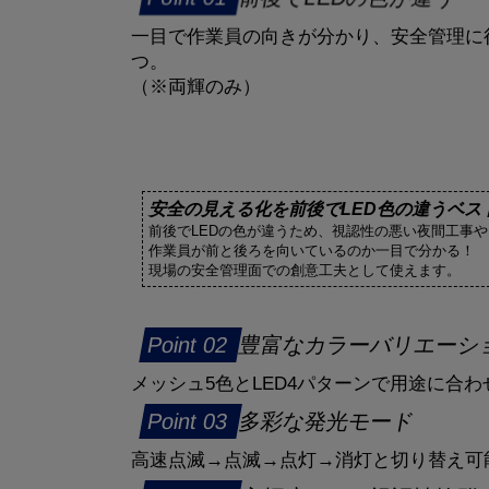
一目で作業員の向きが分かり、安全管理に
つ。
（※両輝のみ）
安全の見える化を前後でLED色の違うベス
前後でLEDの色が違うため、視認性の悪い夜間工事
作業員が前と後ろを向いているのか一目で分かる！
現場の安全管理面での創意工夫として使えます。
豊富なカラーバリエーシ
メッシュ5色とLED4パターンで用途に合
多彩な発光モード
高速点滅→点滅→点灯→消灯と切り替え可