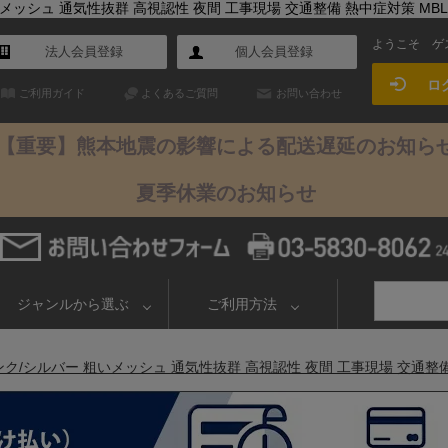
ッシュ 通気性抜群 高視認性 夜間 工事現場 交通整備 熱中症対策 MBL-L
ようこそ
ゲ
法人会員登録
個人会員登録
ロ
ご利用ガイド
よくあるご質問
お問い合わせ
【重要】熊本地震の影響による配送遅延のお知ら
夏季休業のお知らせ
ジャンルから選ぶ
ご利用方法
/シルバー 粗いメッシュ 通気性抜群 高視認性 夜間 工事現場 交通整備 熱