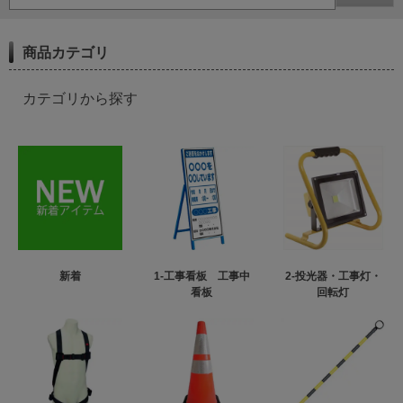
商品カテゴリ
カテゴリから探す
新着
1-工事看板 工事中
2-投光器・工事灯・
看板
回転灯