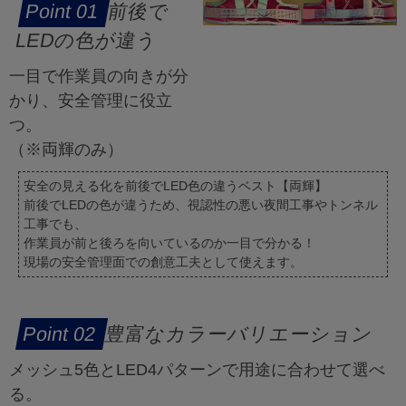
前後で
LEDの色が違う
一目で作業員の向きが分
かり、安全管理に役立
つ。
（※両輝のみ）
安全の見える化を前後でLED色の違うベスト【両輝】
前後でLEDの色が違うため、視認性の悪い夜間工事やトンネル
工事でも、
作業員が前と後ろを向いているのか一目で分かる！
現場の安全管理面での創意工夫として使えます。
豊富なカラーバリエーション
メッシュ5色とLED4パターンで用途に合わせて選べ
る。