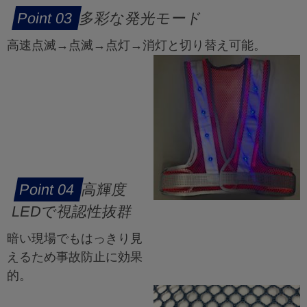
多彩な発光モード
高速点滅→点滅→点灯→消灯と切り替え可能。
高輝度
LEDで視認性抜群
暗い現場でもはっきり見
えるため事故防止に効果
的。