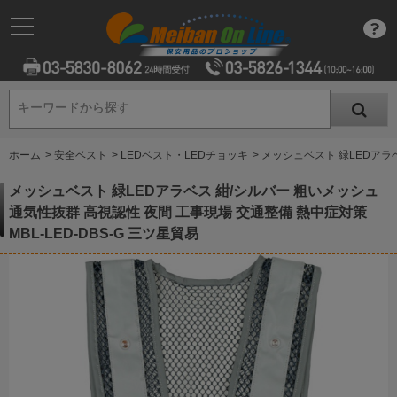
キーワードから探す
キーワードから探す
ホーム
>
安全ベスト
>
LEDベスト・LEDチョッキ
>
メッシュベスト 緑LEDアラベ
メッシュベスト 緑LEDアラベス 紺/シルバー 粗いメッシュ
通気性抜群 高視認性 夜間 工事現場 交通整備 熱中症対策
MBL-LED-DBS-G 三ツ星貿易