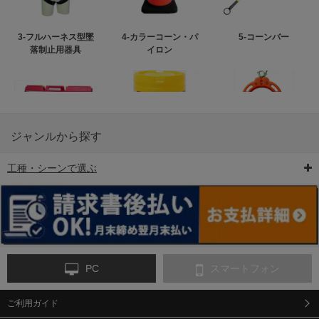
3-フルハーネス型墜
4-カラーコーン・パ
5-コーンバー
落制止用器具
イロン
ジャンルから探す
工種・シーンで選ぶ
6-矢印板/LED矢印板
7-クッションドラム
8-バリケード・フェ
ンス
PC
スマートフォン
ご利用ガイド
9-点字マット・タイ
10-樹脂製敷板・養生
11-段差解消マット/