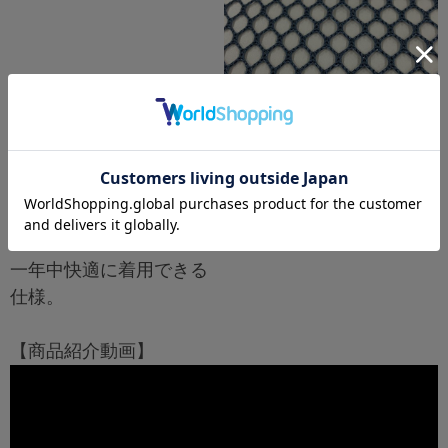
通気性に
優れた粗いメッシ
ュ
一年中快適に着用できる
仕様。
【商品紹介動画】