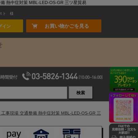
熱中症対策 MBL-LED-OS-GR 三ツ星貿易
スト
様
お買い物かごを見る
グイン
せ
検索
現場 交通整備 熱中症対策 MBL-LED-OS-GR 三