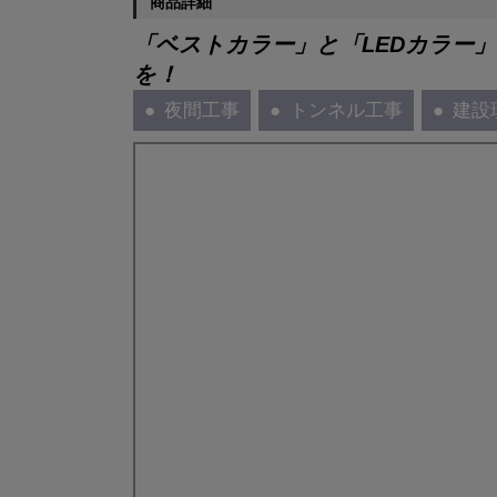
商品詳細
「ベストカラー」と「LEDカラー
を！
夜間工事
トンネル工事
建設