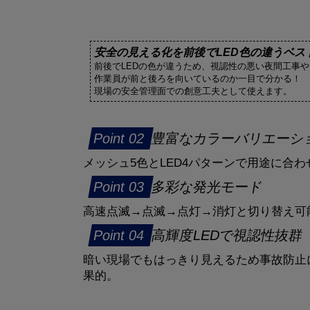
安全の見える化を前後でLED色の違うベス
前後でLEDの色が違うため、視認性の悪い夜間工事
作業員が前と後ろを向いているのか一目で分かる！
現場の安全管理面での創意工夫として使えます。
豊富なカラーバリエーシ
メッシュ5色とLED4パターンで用途に合
多彩な発光モード
高速点滅→点滅→点灯→消灯と切り替え可
高輝度LEDで視認性抜群
暗い現場でもはっきり見えるため事故防止
果的。