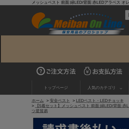
メッシュベスト 前面:緑LED/背面:赤LEDアラベス オ
トップページ
人気のカテゴリ
ホーム
>
安全ベスト
>
LEDベスト・LEDチョッキ
>
【5着セット】メッシュベスト 前面:緑LED/背面:赤L
ツ星貿易