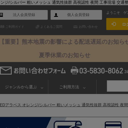
レンジ/シルバー 粗いメッシュ 通気性抜群 高視認性 夜間 工事現場 交通整備 
ようこそ
ゲ
法人会員登録
個人会員登録
ロ
ご利用ガイド
よくあるご質問
お問い合わせ
【重要】熊本地震の影響による配送遅延のお知ら
夏季休業のお知らせ
ジャンルから選ぶ
ご利用方法
EDアラベス オレンジ/シルバー 粗いメッシュ 通気性抜群 高視認性 夜間 工事