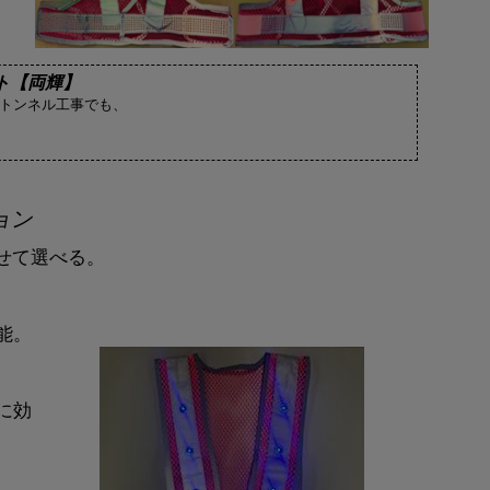
ト【両輝】
やトンネル工事でも、
ョン
わせて選べる。
能。
に効